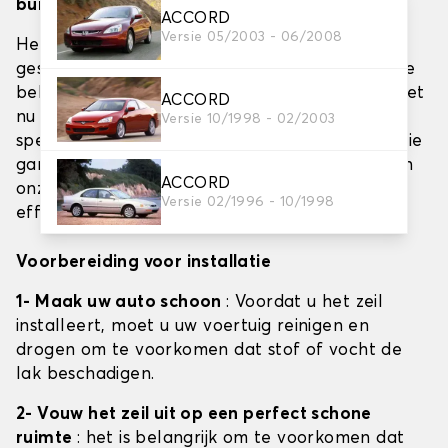
buiten en hagelbarrière)
ACCORD
Versie 05/2003 - 06/2008
Het beschermen van uw voertuig met een
geschikt zeildoek is essentieel om het uiterlijk te
behouden en de levensduur te verlengen. Of het
ACCORD
nu gaat om dekzeilen voor binnen, buiten of
Versie 10/1998 - 02/2003
speciaal gebruik tegen hagel, de juiste installatie
garandeert een optimale bescherming. Hier zijn
ACCORD
onze tips om uw autozeilen eenvoudig en
Versie 02/1996 - 10/1998
efficiënt te installeren.
Voorbereiding voor installatie
1- Maak uw auto schoon
: Voordat u het zeil
installeert, moet u uw voertuig reinigen en
drogen om te voorkomen dat stof of vocht de
lak beschadigen.
2- Vouw het zeil uit op een perfect schone
ruimte
: het is belangrijk om te voorkomen dat