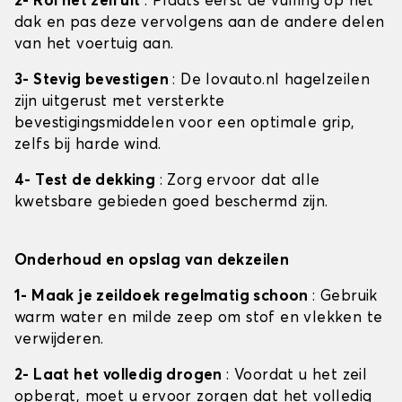
2- Rol het zeil uit
: Plaats eerst de vulling op het
dak en pas deze vervolgens aan de andere delen
van het voertuig aan.
3- Stevig bevestigen
: De lovauto.nl hagelzeilen
zijn uitgerust met versterkte
bevestigingsmiddelen voor een optimale grip,
zelfs bij harde wind.
4- Test de dekking
: Zorg ervoor dat alle
kwetsbare gebieden goed beschermd zijn.
Onderhoud en opslag van dekzeilen
1- Maak je zeildoek regelmatig schoon
: Gebruik
warm water en milde zeep om stof en vlekken te
verwijderen.
2- Laat het volledig drogen
: Voordat u het zeil
opbergt, moet u ervoor zorgen dat het volledig