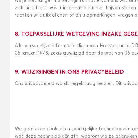
Als je niet langer marketinginformatie van ons wilt ont
zich uitschrijft, we u informatie kunnen blijven stur
rechten wilt uitoefenen of als u opmerkingen, vragen o
8. TOEPASSELIJKE WETGEVING INZAKE GE
Alle persoonlijke informatie die u aan Housses auto 
06 januari 1978, zoals gewijzigd door de wet van 06 
9. WIJZIGINGEN IN ONS PRIVACYBELEID
Ons privacybeleid wordt regelmatig herzien. Dit privacy
We gebruiken cookies en soortgelijke technologieën o
wat deze technologieën zijn, waarom we ze gebruiken 