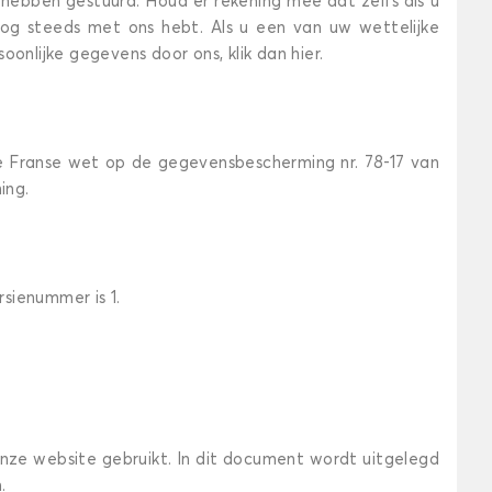
je hebben gestuurd. Houd er rekening mee dat zelfs als u
u nog steeds met ons hebt. Als u een van uw wettelijke
onlijke gegevens door ons, klik dan hier.
de Franse wet op de gegevensbescherming nr. 78-17 van
ing.
rsienummer is 1.
nze website gebruikt. In dit document wordt uitgelegd
.