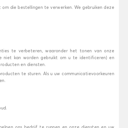
ikt om die bestellingen te verwerken. We gebruiken deze
enties te verbeteren, waaronder het tonen van onze
e niet kan worden gebruikt om u te identificeren) en
producten en diensten.
roducten te sturen. Als u uw communicatievoorkeuren
en.
oud.
helpen ons bedrijf te runnen en onze diensten en uw