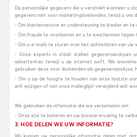
De persoonlijke gegevens die u verstrekt wanneer u zic
gegevens niet voor marketingdoeleinden, tenzij u ons
- Om klantenservice en ondersteuning te bieden en t
- Om fraude te voorkomen en u te beschermen tegen 
- Om u e-mails te sturen over het achterlaten van uw w
- Onze experts in staat stellen gegevensanalyses 
advertenties terwijl u op internet surft. We anonim
gebruiken deze voor doeleinden als gegevensanalyse, 
- Om u op de hoogte te houden van onze laatste aan
wilt wijzigen of van onze mailinglijst verwijderd wilt 
We gebruiken de informatie die we verzamelen om:
- Onze site te beheren en uw browse-ervaring te ver
3. HOE DELEN WE UW INFORMATIE?
Wij kunnen uw persoonlijke informatie delen met on