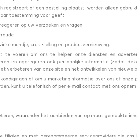
h registreert of een bestelling plaatst, worden alleen gebru
 daar toestemming voor geeft.
e reageren op uw verzoeken en vragen
fraude
inkelmandje, cross-selling en productvernieuwing.
uit te voeren om ons te helpen onze diensten en advert
iseren en aggregeren ook persoonlijke informatie (zodat dez
het verbeteren van onze site en het ontwikkelen van nieuwe 
kondigingen of om u marketinginformatie over ons of onze p
worden, kunt u telefonisch of per e-mail contact met ons opnem
beteren, waaronder het aanbieden van op maat gemaakte inh
ze filialen en met gerenommeerde serviceproviders die ons 