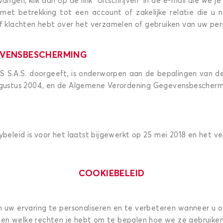
vangen, klik dan op de link “Uitschrijven” in de e-mail die we 
en met betrekking tot een account of zakelijke relatie die 
f klachten hebt over het verzamelen of gebruiken van uw perso
GEVENSBESCHERMING
DBS S.A.S. doorgeeft, is onderworpen aan de bepalingen van 
augustus 2004, en de Algemene Verordening Gegevensbescherm
beleid is voor het laatst bijgewerkt op 25 mei 2018 en het ve
COOKIEBELEID
m uw ervaring te personaliseren en te verbeteren wanneer u o
en welke rechten je hebt om te bepalen hoe we ze gebruiken