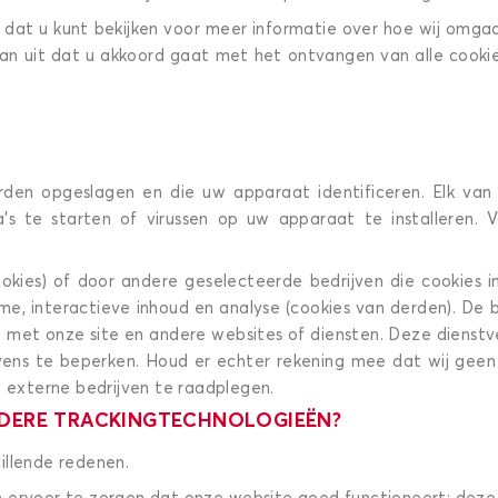
d, dat u kunt bekijken voor meer informatie over hoe wij omg
rvan uit dat u akkoord gaat met het ontvangen van alle cooki
en opgeslagen en die uw apparaat identificeren. Elk van u
 te starten of virussen op uw apparaat te installeren. V
kies) of door andere geselecteerde bedrijven die cookies ins
ame, interactieve inhoud en analyse (cookies van derden). De
met onze site en andere websites of diensten. Deze dienstve
vens te beperken. Houd er echter rekening mee dat wij geen
e externe bedrijven te raadplegen.
NDERE TRACKINGTECHNOLOGIEËN?
illende redenen.