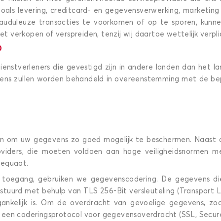
 zoals levering, creditcard- en gegevensverwerking, marketi
frauduleuze transacties te voorkomen of op te sporen, ku
t verkopen of verspreiden, tenzij wij daartoe wettelijk verplic
D
nstverleners die gevestigd zijn in andere landen dan het lan
ns zullen worden behandeld in overeenstemming met de bepal
en om uw gegevens zo goed mogelijk te beschermen. Naast 
roviders, die moeten voldoen aan hoge veiligheidsnormen me
dequaat.
oegang, gebruiken we gegevenscodering. De gegevens die
rstuurd met behulp van TLS 256-Bit versleuteling (Transport L
gankelijk is. Om de overdracht van gevoelige gegevens, zo
 een coderingsprotocol voor gegevensoverdracht (SSL, Secur