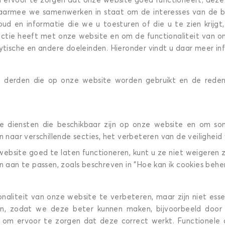
ervoor te zorgen dat onze website goed functioneert; deze co
waarmee we samenwerken in staat om de interesses van de b
ud en informatie die we u toesturen of die u te zien krijgt
actie heeft met onze website en om de functionaliteit van on
ytische en andere doeleinden. Hieronder vindt u daar meer in
an derden die op onze website worden gebruikt en de reden
de diensten die beschikbaar zijn op onze website en om som
 naar verschillende secties, het verbeteren van de veiligheid 
 website goed te laten functioneren, kunt u ze niet weigeren 
n aan te passen, zoals beschreven in “Hoe kan ik cookies behe
naliteit van onze website te verbeteren, maar zijn niet esse
, zodat we deze beter kunnen maken, bijvoorbeeld door sj
n om ervoor te zorgen dat deze correct werkt. Functionele