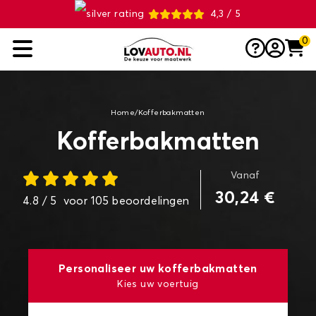
4,3 / 5
0
Home
/
Kofferbakmatten
Kofferbakmatten
Vanaf
30,24 €
4.8
/ 5
voor
105
beoordelingen
Personaliseer uw kofferbakmatten
Kies uw voertuig