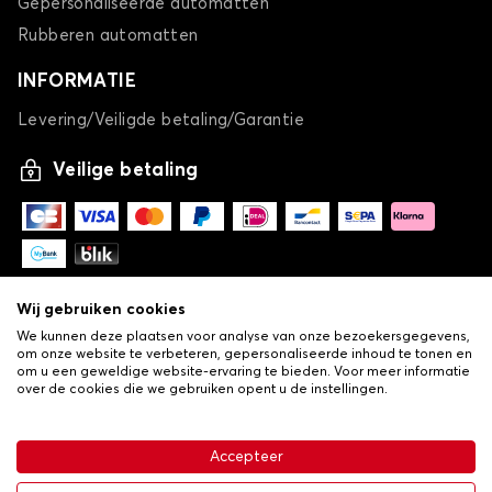
Gepersonaliseerde automatten
OPEL
PEUGEOT
Rubberen automatten
INFORMATIE
Levering/Veiligde betaling/Garantie
Kofferbakmatten voor
Kofferbakmatten voor
POLESTAR
PORSCHE
Veilige betaling
Kofferbakmatten voor
Kofferbakmatten voor
RENAULT
SAAB
Wij gebruiken cookies
We kunnen deze plaatsen voor analyse van onze bezoekersgegevens,
om onze website te verbeteren, gepersonaliseerde inhoud te tonen en
om u een geweldige website-ervaring te bieden. Voor meer informatie
over de cookies die we gebruiken opent u de instellingen.
Kofferbakmatten voor
Kofferbakmatten voor
-
© Copyright 2026 Lovauto
SEAT
SERES
•
Algemene verkoopvoorwaarden
Privacy- en cookiebeleid
Accepteer
•
Livraison