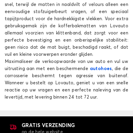
snel, terwijl de matten in naaldvilt of velours alleen een
LANCIA
LAND ROVER
eenvoudige stofzuigerbeurt vragen, of een speciaal
tapijtproduct voor de hardnekkigste vlekken. Voor extra
gebruiksgemak zijn de kofferbakmatten van Lovauto
allemaal voorzien van klittenband, dat zorgt voor een
Kofferbakmatten voor
Kofferbakmatten voor
perfecte bevestiging en een onberispelijke stabiliteit:
LEAPMOTOR
LEXUS
geen risico dat de mat buigt, beschadigd raakt, of dat
vuil en kleine voorwerpen eronder glijden.
Maximaliseer de verkoopwaarde van uw auto en vul uw
uitrusting aan met een beschermende
autohoes
, die de
Kofferbakmatten voor
Kofferbakmatten voor
carrosserie beschermt tegen agressie van buitenaf.
LYNK AND CO
MASERATI
Wanneer u bestelt op Lovauto, geniet u van een snelle
reactie op uw vragen en een perfecte naleving van de
levertijd, met levering binnen 24 tot 72 uur.
Kofferbakmatten voor
Kofferbakmatten voor
MAZDA
MERCEDES
GRATIS VERZENDING
op de hele website