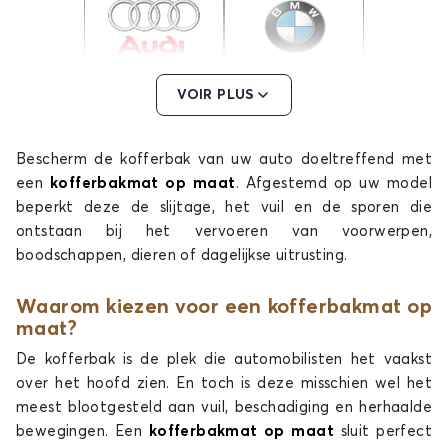
Kofferbakmatten voor
Kofferbakmatten voor
VOIR PLUS
AUDI
BMW
Bescherm de kofferbak van uw auto doeltreffend met
een
kofferbakmat op maat
. Afgestemd op uw model
beperkt deze de slijtage, het vuil en de sporen die
Kofferbakmatten voor
Kofferbakmatten voor
BYD
CHEVROLET
ontstaan bij het vervoeren van voorwerpen,
boodschappen, dieren of dagelijkse uitrusting.
Waarom kiezen voor een kofferbakmat op
maat?
Kofferbakmatten voor
Kofferbakmatten voor
CHRYSLER
CITROEN
De kofferbak is de plek die automobilisten het vaakst
over het hoofd zien. En toch is deze misschien wel het
meest blootgesteld aan vuil, beschadiging en herhaalde
bewegingen. Een
kofferbakmat op maat
sluit perfect