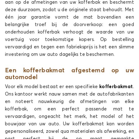
aan op de afmetingen van uw kofferbak en beschermt
Kofferbakmatten voor
Kofferbakmatten voor
deze duurzaam, zodat u de originele staat behoudt. Met
CUPRA
DACIA
één jaar garantie vormt de mat bovendien een
belangrijke troef bij de doorverkoop: een goed
onderhouden kofferbak verhoogt de waarde van uw
voertuig voor toekomstige kopers. Op bestelling
Kofferbakmatten voor
Kofferbakmatten voor
vervaardigd en tegen een fabrieksprijs is het een slimme
DR
DS
investering om uw auto dagelijks te beschermen.
Een kofferbakmat afgestemd op uw
automodel
Kofferbakmatten voor
Kofferbakmatten voor
Voor elk model bestaat er een specifieke
kofferbakmat
.
FIAT
FORD
Ons kantoor werkt nauw samen met de autofabrikanten
en noteert nauwkeurig de afmetingen van elke
kofferbak, om een perfect passende mat te
vervaardigen, ongeacht het merk, het model of het
Kofferbakmatten voor
Kofferbakmatten voor
bouwjaar van uw auto. Uw kofferbakmat kan worden
HONDA
HYUNDAI
gepersonaliseerd, zowel qua materialen als afwerking, en
past perfect bij de op maat gemaakte