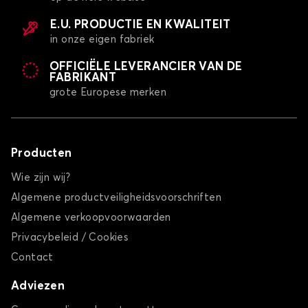
E.U. PRODUCTIE EN KWALITEIT
Kofferbakmatten voor
Kofferbakmatten voor
in onze eigen fabriek
MG
MINI
OFFICIËLE LEVERANCIER VAN DE
FABRIKANT
grote Europese merken
Kofferbakmatten voor
Kofferbakmatten voor
MITSUBISHI
NIO
Producten
Wie zijn wij?
Algemene productveiligheidsvoorschriften
Kofferbakmatten voor
Kofferbakmatten voor
Algemene verkoopvoorwaarden
NISSAN
OMODA
Privacybeleid / Cookies
Contact
Adviezen
Kofferbakmatten voor
Kofferbakmatten voor