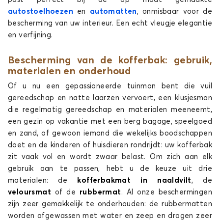
autostoelhoezen
en
automatten
, onmisbaar voor de
bescherming van uw interieur. Een echt vleugje elegantie
Kofferbakmatten voor
Kofferbakmatten voor
en verfijning.
INFINITI
JAC
Bescherming van de kofferbak: gebruik,
materialen en onderhoud
Of u nu een gepassioneerde tuinman bent die vuil
Kofferbakmatten voor
Kofferbakmatten voor
gereedschap en natte laarzen vervoert, een klusjesman
JAECOO
JAGUAR
die regelmatig gereedschap en materialen meeneemt,
een gezin op vakantie met een berg bagage, speelgoed
en zand, of gewoon iemand die wekelijks boodschappen
doet en de kinderen of huisdieren rondrijdt: uw kofferbak
zit vaak vol en wordt zwaar belast. Om zich aan elk
Kofferbakmatten voor
Kofferbakmatten voor
JEEP
KIA
gebruik aan te passen, hebt u de keuze uit drie
materialen: de
kofferbakmat in naaldvilt
, de
veloursmat
of de
rubbermat
. Al onze beschermingen
zijn zeer gemakkelijk te onderhouden: de rubbermatten
worden afgewassen met water en zeep en drogen zeer
Kofferbakmatten voor
Kofferbakmatten voor