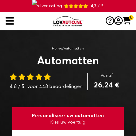
4,3 / 5
0
Home
/
Automatten
Automatten
Vanaf
26,24 €
4.8
/ 5
voor
448
beoordelingen
Personaliseer uw automatten
Kies uw voertuig