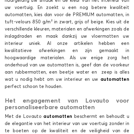
naargelang uw smaak en de kleur van het interieur van
uw voertuig. En zoekt u een nog betere kwaliteit
Automatten voor
Automatten voor
automatten, kies dan voor de PREMIUM automatten, in
INFINITI
ISUZU
tuft-velours 850 g/m² in zwart, grijs of beige. Kies uit de
verschillende kleuren, materialen en afwerkingen zoals de
inslagdraden en maak dankzij uw vloermatten uw
interieur uniek. Al onze artikelen hebben een
Automatten voor
Automatten voor
kwalitatieve afwerkingen en zijn gemaakt in
JAC
JAECOO
hoogwaardige materialen. Als uw enige zorg het
onderhoud van uw automatten is, geef dan de voorkeur
aan rubbermatten, een beetje water en zeep is alles
wat u nodig hebt om uw interieur en uw
automatten
Automatten voor
Automatten voor
perfect schoon te houden.
JAGUAR
JEEP
Het engagement van Lovauto voor
personaliseerbare automatten
Met de Lovauto
automatten
beschermt en behoudt u
Automatten voor
Automatten voor
de elegantie van het interieur van uw voertuig zonder in
KIA
LANCIA
te boeten op de kwaliteit en de veiligheid van de