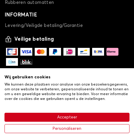
Automatten voor
Automatten voor
Rubberen automatten
SERES
SKODA
INFORMATIE
Levering/Veiligde betaling/Garantie
Automatten voor
Automatten voor
Veilige betaling
SMART
SSANGYONG
Automatten voor
Automatten voor
Wij gebruiken cookies
SUBARU
SUZUKI
We kunnen deze plaatsen voor analyse van onze bezoekersgegevens,
om onze website te verbeteren, gepersonaliseerde inhoud te tonen en
om u een geweldige website-ervaring te bieden. Voor meer informatie
over de cookies die we gebruiken opent u de instellingen.
-
© Copyright 2026 Lovauto
•
Algemene verkoopvoorwaarden
Automatten voor
Automatten voor
Privacy- en cookiebeleid
Accepteer
TESLA
TOYOTA
•
Livraison
Personaliseren