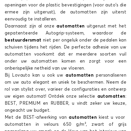
openingen voor de plastic bevestigingen (voor auto's die
ermee zijn uitgerust), de automatten zijn uiterst
eenvoudig te installeren.
Daarnaast zijn al onze
automatten
uitgerust met het
Automatten voor
Automatten voor
gepatenteerde Autogrip-systeem, waardoor de
DR
DS
bestuurdersmat
niet per ongeluk onder de pedalen kan
schuiven tijdens het rijden. De perfecte adhesie van uw
automatten voorkomt dat er meerdere soorten vuil
onder uw automatten komen en zorgt voor een
Automatten voor
Automatten voor
onberispelijke netheid van uw vloeren.
FIAT
FORD
Bij Lovauto kan u ook uw
automatten
personaliseren
om uw auto elegant en uniek te beschermen. Neem de
rol van stylist over, varieer de configuraties en ontwerp
uw eigen automat! Ontdek onze selectie
automatten
:
BEST, PREMIUM en RUBBER, u vindt zeker uw keuze,
Automatten voor
Automatten voor
HONDA
HYUNDAI
ongeacht uw budget.
Met de BEST-afwerking van
automatten
kiest u voor
automatten in velours 650 g/m², zwart of grijs