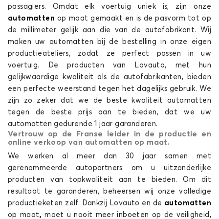
passagiers. Omdat elk voertuig uniek is, zijn onze
automatten
op maat gemaakt en is de pasvorm tot op
de millimeter gelijk aan die van de autofabrikant. Wij
maken uw automatten bij de bestelling in onze eigen
Automatten voor
Automatten voor
LAND ROVER
LEAPMOTOR
productieateliers, zodat ze perfect passen in uw
voertuig. De producten van Lovauto, met hun
gelijkwaardige kwaliteit als de autofabrikanten, bieden
een perfecte weerstand tegen het dagelijks gebruik. We
zijn zo zeker dat we de beste kwaliteit automatten
Automatten voor
Automatten voor
tegen de beste prijs aan te bieden, dat we uw
LEXUS
LYNK AND CO
automatten gedurende 1 jaar garanderen.
Vertrouw op de Franse leider in de productie en
online verkoop van automatten op maat.
We werken al meer dan 30 jaar samen met
Automatten voor
Automatten voor
gerenommeerde autopartners om u uitzonderlijke
MASERATI
MAZDA
producten van topkwaliteit aan te bieden. Om dit
resultaat te garanderen, beheersen wij onze volledige
productieketen zelf. Dankzij Lovauto en de
automatten
op maat
,
moet u nooit meer inboeten op de veiligheid,