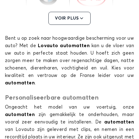
Automatten voor
Automatten voor
VOIR PLUS
BMW
BYD
Bent u op zoek naar hoogwaardige bescherming voor uw
auto? Met de
Lovauto automatten
kan u de vloer van
uw auto in perfecte staat houden. U hoeft zich geen
Automatten voor
Automatten voor
CHEVROLET
CHRYSLER
zorgen meer te maken over regenachtige dagen, natte
schoenen, dierenharen, vochtigheid en vuil. Kies voor
kwaliteit en vertrouw op de Franse leider voor uw
automatten
.
Automatten voor
Automatten voor
Personaliseerbare automatten
CITROEN
CUPRA
Ongeacht het model van uw voertuig, onze
automatten
zijn gemakkelijk te onderhouden, maar
vooral zeer eenvoudig te installeren. De
automatten
van Lovauto zijn geleverd met clips, en nemen in een
Automatten voor
Automatten voor
recordtijd plaats in uw interieur. Ze zijn ook uitgerust met
DACIA
DODGE