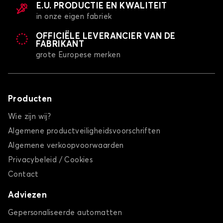
E.U. PRODUCTIE EN KWALITEIT
in onze eigen fabriek
OFFICIËLE LEVERANCIER VAN DE
Automatten voor
Automatten voor
FABRIKANT
PEUGEOT
POLESTAR
grote Europese merken
Producten
Automatten voor
Automatten voor
PORSCHE
RENAULT
Wie zijn wij?
Algemene productveiligheidsvoorschriften
Algemene verkoopvoorwaarden
Privacybeleid / Cookies
Automatten voor
Automatten voor
SAAB
SEAT
Contact
Adviezen
Gepersonaliseerde automatten