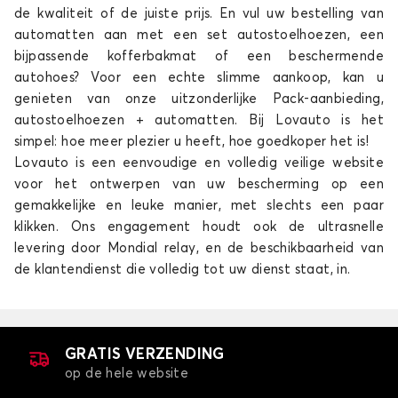
de kwaliteit of de juiste prijs. En vul uw bestelling van
Automatten voor
Automatten voor
MERCEDES
MG
automatten aan met een set autostoelhoezen, een
bijpassende kofferbakmat of een beschermende
autohoes? Voor een echte slimme aankoop, kan u
genieten van onze uitzonderlijke Pack-aanbieding,
autostoelhoezen + automatten. Bij Lovauto is het
Automatten voor
Automatten voor
simpel: hoe meer plezier u heeft, hoe goedkoper het is!
MINI
MITSUBISHI
Lovauto is een eenvoudige en volledig veilige website
voor het ontwerpen van uw bescherming op een
gemakkelijke en leuke manier, met slechts een paar
klikken. Ons engagement houdt ook de ultrasnelle
Automatten voor
Automatten voor
levering door Mondial relay, en de beschikbaarheid van
NIO
NISSAN
de klantendienst die volledig tot uw dienst staat, in.
Automatten voor
Automatten voor
GRATIS VERZENDING
OMODA
OPEL
op de hele website