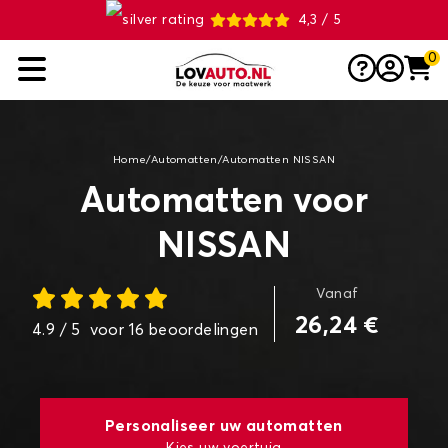
4,3 / 5
0
Home
/
Automatten
/
Automatten NISSAN
Automatten voor
NISSAN
Vanaf
26,24 €
4.9
/ 5
voor
16
beoordelingen
Personaliseer uw automatten