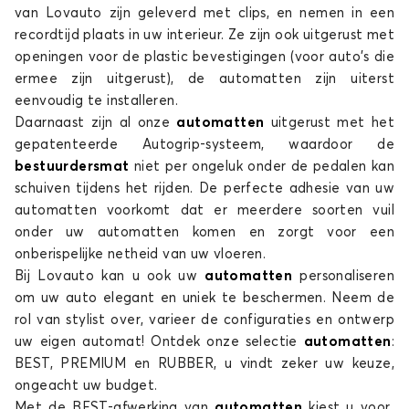
van Lovauto zijn geleverd met clips, en nemen in een
recordtijd plaats in uw interieur. Ze zijn ook uitgerust met
openingen voor de plastic bevestigingen (voor auto's die
ermee zijn uitgerust), de automatten zijn uiterst
eenvoudig te installeren.
Daarnaast zijn al onze
automatten
uitgerust met het
gepatenteerde Autogrip-systeem, waardoor de
Automatten voor NISSAN ALMERA
bestuurdersmat
niet per ongeluk onder de pedalen kan
ARIYA
schuiven tijdens het rijden. De perfecte adhesie van uw
automatten voorkomt dat er meerdere soorten vuil
onder uw automatten komen en zorgt voor een
onberispelijke netheid van uw vloeren.
Bij Lovauto kan u ook uw
automatten
personaliseren
om uw auto elegant en uniek te beschermen. Neem de
rol van stylist over, varieer de configuraties en ontwerp
uw eigen automat! Ontdek onze selectie
automatten
:
Automatten voor NISSAN ARIYA
BEST, PREMIUM en RUBBER, u vindt zeker uw keuze,
ongeacht uw budget.
CUBE
Met de BEST-afwerking van
automatten
kiest u voor