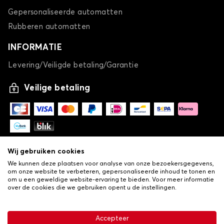
Gepersonaliseerde automatten
Rubberen automatten
INFORMATIE
Levering/Veiligde betaling/Garantie
Automatten voor NISSAN PATHFINDER
Veilige betaling
PATROL
Wij gebruiken cookies
We kunnen deze plaatsen voor analyse van onze bezoekersgegevens,
om onze website te verbeteren, gepersonaliseerde inhoud te tonen en
om u een geweldige website-ervaring te bieden. Voor meer informatie
over de cookies die we gebruiken opent u de instellingen.
Automatten voor NISSAN PATROL
-
© Copyright 2026 Lovauto
PIXO
•
Algemene verkoopvoorwaarden
Privacy- en cookiebeleid
Accepteer