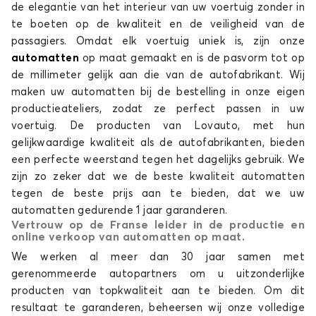
de elegantie van het interieur van uw voertuig zonder in
te boeten op de kwaliteit en de veiligheid van de
passagiers. Omdat elk voertuig uniek is, zijn onze
automatten
op maat gemaakt en is de pasvorm tot op
de millimeter gelijk aan die van de autofabrikant. Wij
maken uw automatten bij de bestelling in onze eigen
productieateliers, zodat ze perfect passen in uw
Automatten voor NISSAN JUKE
voertuig. De producten van Lovauto, met hun
LEAF
gelijkwaardige kwaliteit als de autofabrikanten, bieden
een perfecte weerstand tegen het dagelijks gebruik. We
zijn zo zeker dat we de beste kwaliteit automatten
tegen de beste prijs aan te bieden, dat we uw
automatten gedurende 1 jaar garanderen.
Vertrouw op de Franse leider in de productie en
online verkoop van automatten op maat.
We werken al meer dan 30 jaar samen met
gerenommeerde autopartners om u uitzonderlijke
Automatten voor NISSAN LEAF
producten van topkwaliteit aan te bieden. Om dit
MICRA
resultaat te garanderen, beheersen wij onze volledige