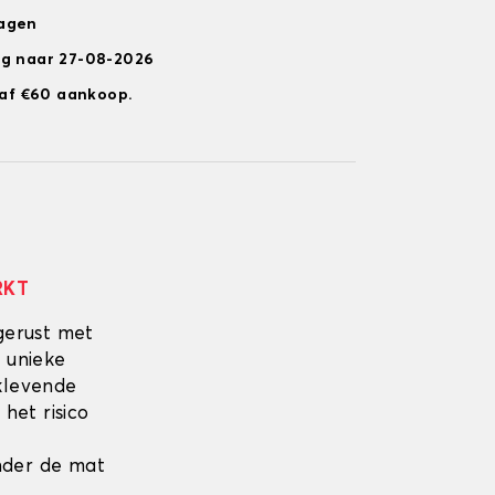
dagen
ng naar 27-08-2026
anaf €60 aankoop.
RKT
gerust met
 unieke
fklevende
 het risico
onder de mat