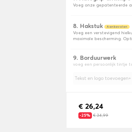
Voeg onze gepatenteerde ant
8. Hakstuk
Aanbevolen
Voeg een verstevigend hiel
maximale bescherming. Opti
9. Borduurwerk
voeg een persoonlijk tintje 
Tekst en logo toevoegen
€ 26,24
-25%
€ 34,99