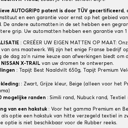
usieve AUTOGRIP© patent is door TÜV gecertificeerd
,
instituut en een garantie voor ernst op het gebied va
id. De andere automatten in de set hebben een gegra
tere grip. Uw automatten hebben een garantie van 1 
ALISATIE
: CREËER UW EIGEN MATTEN OP MAAT: Onze
t van ons maatwerk. Wij zijn het enige Franse bedrijf 
 de dag zo'n ruime keuze aan afwerkingen biedt om 
n
NISSAN X-TRAIL
van uw dromen te ontwerpen.
lingen
: Tapijt Best Naaldvilt 650g, Tapijt Premium Ve
ekleding:
: Zwart, Grijze kleur, Beige (alleen voor het
mma)
0 mogelijke randen
: Simili rand, Nubuck rand, Textiel
ing van een hakstuk
: Voor het gamma Premium en Bes
als optie een hakstuk van hitte verzegeld textiel in z
e optie is niet beschikbaar voor de Rubber reeks.