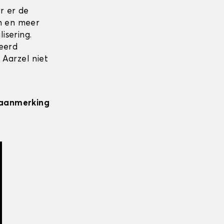
r er de
en en meer
isering.
seerd
 Aarzel niet
n aanmerking