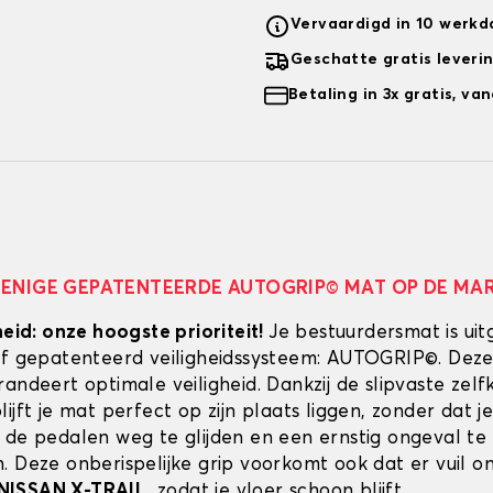
Vervaardigd in 10 werk
Geschatte gratis leveri
Betaling in 3x gratis, v
 ENIGE GEPATENTEERDE AUTOGRIP© MAT OP DE MA
heid: onze hoogste prioriteit!
Je bestuurdersmat is uit
ef gepatenteerd veiligheidssysteem: AUTOGRIP©. Deze
randeert optimale veiligheid. Dankzij de slipvaste zel
ijft je mat perfect op zijn plaats liggen, zonder dat je
 de pedalen weg te glijden en een ernstig ongeval te
. Deze onberispelijke grip voorkomt ook dat er vuil 
NISSAN X-TRAIL
, zodat je vloer schoon blijft.