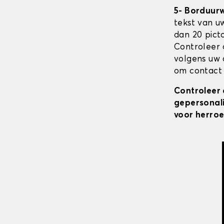
5- Borduur
tekst van u
dan 20 pict
Controleer 
volgens uw 
om contact 
Controleer 
gepersonali
voor herroe