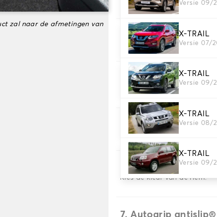
Versie 09/
Kies het materiaal van uw 
ct zal naar de afmetingen van
X-TRAIL
3. Aantal matten
Versie 07/
Selecteer het aantal automa
X-TRAIL
4. Tapijt kleuren
Versie 09/
Kies de kleur van je tapijt ..
X-TRAIL
Versie 08/
5. Materiaal riem
Kies het materiaal voor de r
X-TRAIL
Versie 09/
6. Kleur koord
Kies de kleur van de riem.
7. Autogrip antislip®