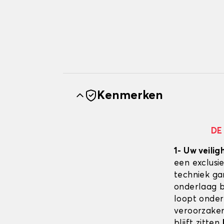
Kenmerken
DE
1- Uw veilig
een exclusi
techniek ga
onderlaag bl
loopt onder
veroorzaken
blijft zitten