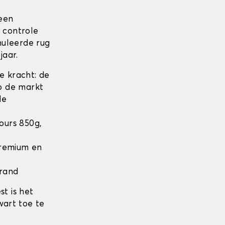
 een
n controle
nuleerde rug
jaar.
 kracht: de
op de markt
de
lours 850g,
 Premium en
 rand
t is het
wart toe te