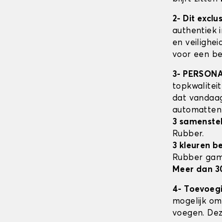
2- Dit excl
authentiek 
en veilighe
voor een be
3- PERSON
topkwalitei
dat vandaag
automatte
3 samenstel
Rubber.
3 kleuren b
Rubber ga
Meer dan 3
4- Toevoeg
mogelijk om 
voegen. Dez