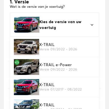
1. Versie
Wat is de versie van je voertuig?
Kies de versie van uw
voertuig
X-TRAIL
2. Materiaal
Versie 09/2022 - 2026
Kies het materiaal van uw kofferbakmat
X-TRAIL e-Power
3. Tapijt kleuren
Versie 09/2022 - 2026
Kies de kleur van je tapijt kofferruimte.
X-TRAIL
Versie 07/2017 - 08/2022
4. Materiaal riem
Kies het materiaal voor de riem.
X-TRAIL