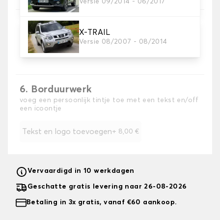
Versie 09/2014 - 06/2017
X-TRAIL
5. Kleur koord
Versie 08/2007 - 08/2014
Kies de kleur van de riem.
6. Borduurwerk
voeg een persoonlijk tintje toe met een tekst en/off
een icoontje
Tekst en logo toevoegen
+
8,00 €
Vervaardigd in 10 werkdagen
Geschatte gratis levering naar 26-08-2026
Betaling in 3x gratis, vanaf €60 aankoop.