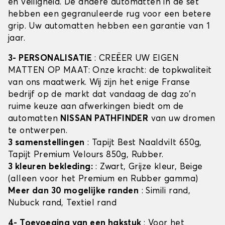
en veiligheid. De andere automatten in de set
hebben een gegranuleerde rug voor een betere
grip. Uw automatten hebben een garantie van 1
jaar.
3- PERSONALISATIE
: CREËER UW EIGEN
MATTEN OP MAAT: Onze kracht: de topkwaliteit
van ons maatwerk. Wij zijn het enige Franse
bedrijf op de markt dat vandaag de dag zo'n
ruime keuze aan afwerkingen biedt om de
automatten
NISSAN PATHFINDER
van uw dromen
te ontwerpen.
3 samenstellingen
: Tapijt Best Naaldvilt 650g,
Tapijt Premium Velours 850g, Rubber.
3 kleuren bekleding:
: Zwart, Grijze kleur, Beige
(alleen voor het Premium en Rubber gamma)
Meer dan 30 mogelijke randen
: Simili rand,
Nubuck rand, Textiel rand
4- Toevoeging van een hakstuk
: Voor het