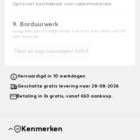
Optie niet beschikbaar voor rubbermateriaal
9. Borduurwerk
voeg een persoonlijk tintje toe met een tekst en/off
een icoontje
Tekst en logo toevoegen
+
8,00 €
Vervaardigd in 10 werkdagen
Geschatte gratis levering naar 28-08-2026
Betaling in 3x gratis, vanaf €60 aankoop.
Kenmerken