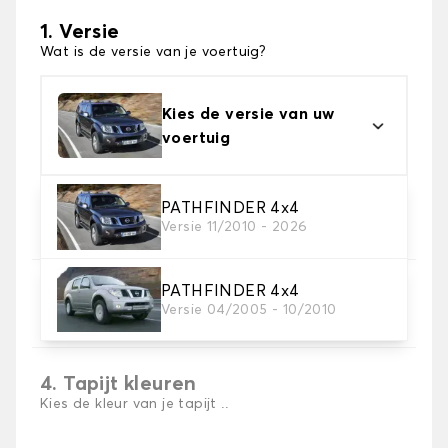
1. Versie
Wat is de versie van je voertuig?
Kies de versie van uw
voertuig
2. Materiaal
PATHFINDER 4x4
Versie 11/2010 - 2026
Kies het materiaal van uw automatten
PATHFINDER 4x4
3. Aantal matten
Versie 04/2005 - 10/2010
Selecteer het aantal automatten dat je nodig hebt.
4. Tapijt kleuren
Kies de kleur van je tapijt ..