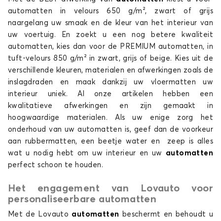
automatten in velours 650 g/m², zwart of grijs
naargelang uw smaak en de kleur van het interieur van
uw voertuig. En zoekt u een nog betere kwaliteit
automatten, kies dan voor de PREMIUM automatten, in
tuft-velours 850 g/m² in zwart, grijs of beige. Kies uit de
verschillende kleuren, materialen en afwerkingen zoals de
inslagdraden en maak dankzij uw vloermatten uw
Automatten voor CUPRA TAVASCAN
interieur uniek. Al onze artikelen hebben een
TERRAMAR
kwalitatieve afwerkingen en zijn gemaakt in
hoogwaardige materialen. Als uw enige zorg het
onderhoud van uw automatten is, geef dan de voorkeur
aan rubbermatten, een beetje water en zeep is alles
wat u nodig hebt om uw interieur en uw
automatten
perfect schoon te houden.
Het engagement van Lovauto voor
Automatten voor CUPRA TERRAMAR
personaliseerbare automatten
Met de Lovauto
automatten
beschermt en behoudt u