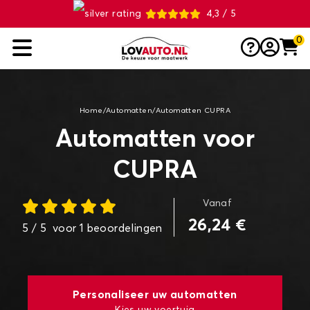
4,3 / 5
0
Home
/
Automatten
/
Automatten CUPRA
Automatten voor
CUPRA
Vanaf
26,24 €
5
/ 5
voor
1
beoordelingen
Personaliseer uw automatten