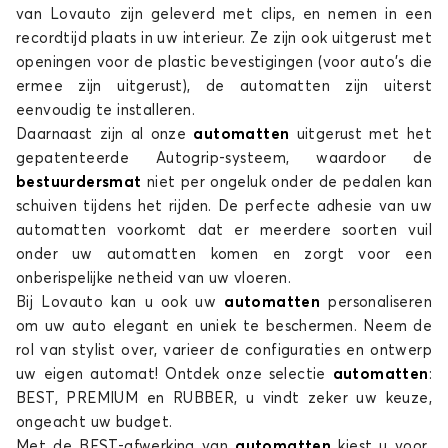
van Lovauto zijn geleverd met clips, en nemen in een
recordtijd plaats in uw interieur. Ze zijn ook uitgerust met
openingen voor de plastic bevestigingen (voor auto's die
ermee zijn uitgerust), de automatten zijn uiterst
eenvoudig te installeren.
Daarnaast zijn al onze
automatten
uitgerust met het
gepatenteerde Autogrip-systeem, waardoor de
Automatten voor CUPRA LEON
bestuurdersmat
niet per ongeluk onder de pedalen kan
RAVAL
schuiven tijdens het rijden. De perfecte adhesie van uw
automatten voorkomt dat er meerdere soorten vuil
onder uw automatten komen en zorgt voor een
onberispelijke netheid van uw vloeren.
Bij Lovauto kan u ook uw
automatten
personaliseren
om uw auto elegant en uniek te beschermen. Neem de
rol van stylist over, varieer de configuraties en ontwerp
uw eigen automat! Ontdek onze selectie
automatten
:
Automatten voor CUPRA RAVAL
BEST, PREMIUM en RUBBER, u vindt zeker uw keuze,
ongeacht uw budget.
TAVASCAN
Met de BEST-afwerking van
automatten
kiest u voor