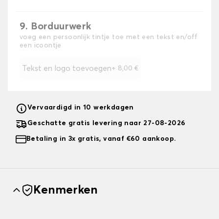
9. Borduurwerk
voeg een persoonlijk tintje toe met een tekst en/off
een icoontje
Tekst en logo toevoegen
+
8,00 €
Vervaardigd in 10 werkdagen
Geschatte gratis levering naar 27-08-2026
Betaling in 3x gratis, vanaf €60 aankoop.
Kenmerken