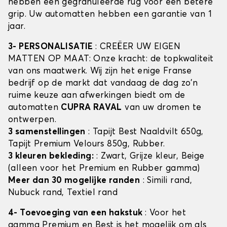
hebben een gegranuleerde rug voor een betere
grip. Uw automatten hebben een garantie van 1
jaar.
3- PERSONALISATIE
: CREËER UW EIGEN
MATTEN OP MAAT: Onze kracht: de topkwaliteit
van ons maatwerk. Wij zijn het enige Franse
bedrijf op de markt dat vandaag de dag zo'n
ruime keuze aan afwerkingen biedt om de
automatten
CUPRA RAVAL
van uw dromen te
ontwerpen.
3 samenstellingen
: Tapijt Best Naaldvilt 650g,
Tapijt Premium Velours 850g, Rubber.
3 kleuren bekleding:
: Zwart, Grijze kleur, Beige
(alleen voor het Premium en Rubber gamma)
Meer dan 30 mogelijke randen
: Simili rand,
Nubuck rand, Textiel rand
4- Toevoeging van een hakstuk
: Voor het
gamma Premium en Best is het mogelijk om als