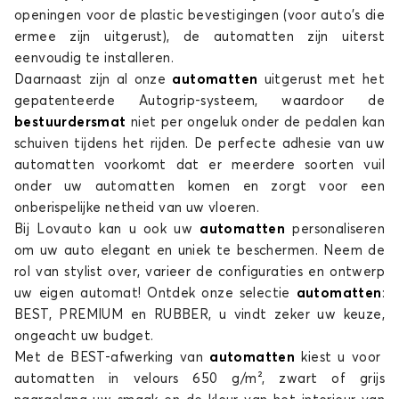
openingen voor de plastic bevestigingen (voor auto's die
ermee zijn uitgerust), de automatten zijn uiterst
eenvoudig te installeren.
Daarnaast zijn al onze
automatten
uitgerust met het
gepatenteerde Autogrip-systeem, waardoor de
Automatten voor MINI PACEMAN
bestuurdersmat
niet per ongeluk onder de pedalen kan
ROADSTER R59
schuiven tijdens het rijden. De perfecte adhesie van uw
automatten voorkomt dat er meerdere soorten vuil
onder uw automatten komen en zorgt voor een
onberispelijke netheid van uw vloeren.
Bij Lovauto kan u ook uw
automatten
personaliseren
om uw auto elegant en uniek te beschermen. Neem de
rol van stylist over, varieer de configuraties en ontwerp
uw eigen automat! Ontdek onze selectie
automatten
:
Automatten voor MINI ROADSTER R59
BEST, PREMIUM en RUBBER, u vindt zeker uw keuze,
ongeacht uw budget.
Met de BEST-afwerking van
automatten
kiest u voor
automatten in velours 650 g/m², zwart of grijs