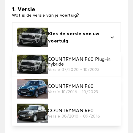
1. Versie
Wat is de versie van je voertuig?
Kies de versie van uw
voertuig
COUNTRYMAN F60 Plug-in
2. Materiaal
hybride
Kies het materiaal van uw automatten
Versie 07/2020 - 10/2023
COUNTRYMAN F60
3. Aantal matten
Versie 10/2016 - 10/2023
Selecteer het aantal automatten dat je nodig hebt.
COUNTRYMAN R60
4. Tapijt kleuren
Versie 08/2010 - 09/2016
Kies de kleur van je tapijt ..