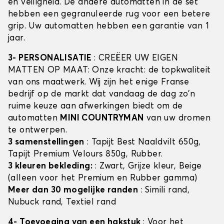
en veiligheid. De andere automatten in de set
hebben een gegranuleerde rug voor een betere
grip. Uw automatten hebben een garantie van 1
jaar.
3- PERSONALISATIE
: CREËER UW EIGEN
MATTEN OP MAAT: Onze kracht: de topkwaliteit
van ons maatwerk. Wij zijn het enige Franse
bedrijf op de markt dat vandaag de dag zo'n
ruime keuze aan afwerkingen biedt om de
automatten
MINI COUNTRYMAN
van uw dromen
te ontwerpen.
3 samenstellingen
: Tapijt Best Naaldvilt 650g,
Tapijt Premium Velours 850g, Rubber.
3 kleuren bekleding:
: Zwart, Grijze kleur, Beige
(alleen voor het Premium en Rubber gamma)
Meer dan 30 mogelijke randen
: Simili rand,
Nubuck rand, Textiel rand
4- Toevoeging van een hakstuk
: Voor het