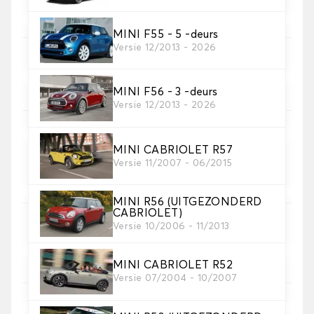
MINI F55 - 5 -deurs
Versie 12/2013 - 2026
5. Materiaal riem
Kies het materiaal voor de riem.
MINI F56 - 3 -deurs
Versie 12/2013 - 2026
MINI CABRIOLET R57
6. Kleur koord
Versie 11/2007 - 06/2015
Kies de kleur van de riem.
MINI R56 (UITGEZONDERD
CABRIOLET)
Versie 10/2006 - 11/2013
7. Autogrip antislip®
Voeg onze gepatenteerde antislipbevestiging toe
voor een optimale grip
MINI CABRIOLET R52
Versie 07/2004 - 10/2007
8. Hakstuk
Aanbevolen