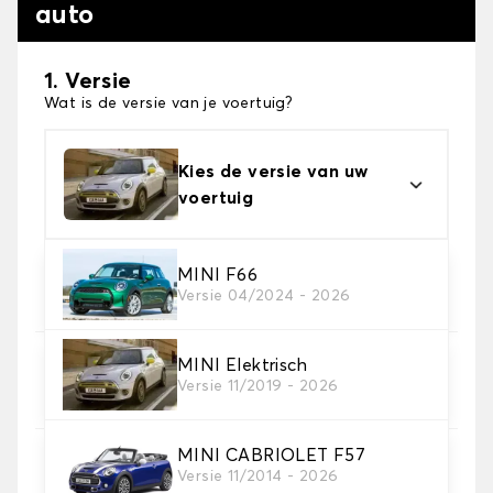
auto
1. Versie
Wat is de versie van je voertuig?
Kies de versie van uw
voertuig
2. Materiaal
MINI F66
Versie 04/2024 - 2026
Kies het materiaal van uw automatten
MINI Elektrisch
3. Aantal matten
Versie 11/2019 - 2026
Selecteer het aantal automatten dat je nodig hebt.
MINI CABRIOLET F57
4. Tapijt kleuren
Versie 11/2014 - 2026
Kies de kleur van je tapijt ..