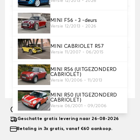
Versie 12/2013 - 2026
MINI F56 - 3 -deurs
5. Kleur koord
Versie 12/2013 - 2026
Kies de kleur van de riem.
MINI CABRIOLET R57
Versie 11/2007 - 06/2015
6. Borduurwerk
voeg een persoonlijk tintje toe met een tekst en/off
MINI R56 (UITGEZONDERD
een icoontje
CABRIOLET)
Versie 10/2006 - 11/2013
Tekst en logo toevoegen
+
8,00 €
MINI R50 (UITGEZONDERD
CABRIOLET)
Versie 06/2001 - 09/2006
Vervaardigd in 10 werkdagen
Geschatte gratis levering naar 26-08-2026
Betaling in 3x gratis, vanaf €60 aankoop.