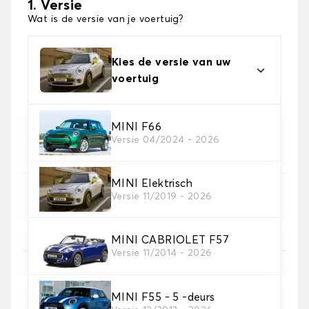
1. Versie
Wat is de versie van je voertuig?
Kies de versie van uw
voertuig
MINI F66
2. Materiaal
Versie 04/2024 - 2026
Kies het materiaal van uw kofferbakmat
MINI Elektrisch
Versie 11/2019 - 2026
3. Tapijt kleuren
Kies de kleur van je tapijt kofferruimte.
MINI CABRIOLET F57
Versie 11/2014 - 2026
4. Materiaal riem
Kies het materiaal voor de riem.
MINI F55 - 5 -deurs