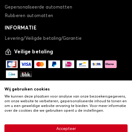
Gepersonaliseerde automatten
Rubberen automatten
INFORMATIE
Levering/Veiligde betaling/Garantie
Automatten voor HYUNDAI iX35
Veilige betaling
iX55
Wij gebruiken cookies
We kunnen deze plaatsen voor analyse van onze bezoekersgegevens,
om onze website te verbeteren, gepersonaliseerde inhoud te tonen en
om u een geweldige website-ervaring te bieden. Voor meer informatie
Automatten voor HYUNDAI iX55
over de cookies die we gebruiken opent u de instellingen.
-
© Copyright 2026 Lovauto
KONA
•
Algemene verkoopvoorwaarden
Privacy- en cookiebeleid
Accepteer