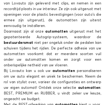
van Lovauto zijn geleverd met clips, en nemen in een
recordtijd plaats in uw interieur. Ze zijn ook uitgerust met
openingen voor de plastic bevestigingen (voor auto's die
ermee zijn uitgerust), de automatten zijn uiterst
eenvoudig te installeren.
Daarnaast zijn al onze
automatten
uitgerust met het
gepatenteerde Autogrip-systeem, waardoor de
Automatten voor HYUNDAI FX COUPE
bestuurdersmat
niet per ongeluk onder de pedalen kan
GALOPER
schuiven tijdens het rijden. De perfecte adhesie van uw
automatten voorkomt dat er meerdere soorten vuil
onder uw automatten komen en zorgt voor een
onberispelijke netheid van uw vloeren.
Bij Lovauto kan u ook uw
automatten
personaliseren
om uw auto elegant en uniek te beschermen. Neem de
rol van stylist over, varieer de configuraties en ontwerp
uw eigen automat! Ontdek onze selectie
automatten
:
Automatten voor HYUNDAI GALOPER
BEST, PREMIUM en RUBBER, u vindt zeker uw keuze,
ongeacht uw budget.
GETZ
Met de BEST-afwerking van
automatten
kiest u voor