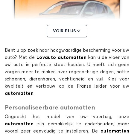
VOIR PLUS
Bent u op zoek naar hoogwaardige bescherming voor uw
Automatten voor HYUNDAI BAYON
auto? Met de
Lovauto automatten
kan u de vloer van
COUPE
uw auto in perfecte staat houden. U hoeft zich geen
zorgen meer te maken over regenachtige dagen, natte
schoenen, dierenharen, vochtigheid en vuil. Kies voor
kwaliteit en vertrouw op de Franse leider voor uw
automatten
.
Personaliseerbare automatten
Ongeacht het model van uw voertuig, onze
Automatten voor HYUNDAI COUPE
automatten
zijn gemakkelijk te onderhouden, maar
FX COUPE
vooral zeer eenvoudig te installeren. De
automatten