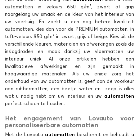
automatten in velours 650 g/m², zwart of grijs
naargelang uw smaak en de kleur van het interieur van
uw voertuig. En zoekt u een nog betere kwaliteit
automatten, kies dan voor de PREMIUM automatten, in
tuft-velours 850 g/m² in zwart, grijs of beige. Kies uit de
verschillende kleuren, materialen en afwerkingen zoals de
inslagdraden en maak dankzij uw vloermatten uw
Automatten voor HYUNDAI GETZ
interieur uniek. Al onze artikelen hebben een
i10
kwalitatieve afwerkingen en zijn gemaakt in
hoogwaardige materialen. Als uw enige zorg het
onderhoud van uw automatten is, geef dan de voorkeur
aan rubbermatten, een beetje water en zeep is alles
wat u nodig hebt om uw interieur en uw
automatten
perfect schoon te houden.
Het engagement van Lovauto voor
Automatten voor HYUNDAI i10
personaliseerbare automatten
i20
Met de Lovauto
automatten
beschermt en behoudt u