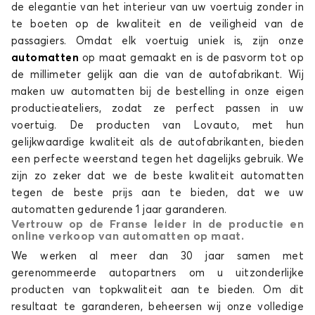
de elegantie van het interieur van uw voertuig zonder in
te boeten op de kwaliteit en de veiligheid van de
passagiers. Omdat elk voertuig uniek is, zijn onze
automatten
op maat gemaakt en is de pasvorm tot op
de millimeter gelijk aan die van de autofabrikant. Wij
maken uw automatten bij de bestelling in onze eigen
productieateliers, zodat ze perfect passen in uw
Automatten voor HYUNDAI i20
voertuig. De producten van Lovauto, met hun
i30
gelijkwaardige kwaliteit als de autofabrikanten, bieden
een perfecte weerstand tegen het dagelijks gebruik. We
zijn zo zeker dat we de beste kwaliteit automatten
tegen de beste prijs aan te bieden, dat we uw
automatten gedurende 1 jaar garanderen.
Vertrouw op de Franse leider in de productie en
online verkoop van automatten op maat.
We werken al meer dan 30 jaar samen met
Automatten voor HYUNDAI i30
gerenommeerde autopartners om u uitzonderlijke
producten van topkwaliteit aan te bieden. Om dit
i40
resultaat te garanderen, beheersen wij onze volledige