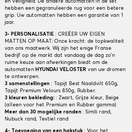
en veiligheid. De andere automatten in de set
hebben een gegranuleerde rug voor een betere
grip. Uw automatten hebben een garantie van 1
jaar.
3- PERSONALISATIE
: CREËER UW EIGEN
MATTEN OP MAAT: Onze kracht: de topkwaliteit
van ons maatwerk. Wij zijn het enige Franse
bedrijf op de markt dat vandaag de dag zo'n
ruime keuze aan afwerkingen biedt om de
automatten
HYUNDAI VELOSTER
van uw dromen
te ontwerpen.
3 samenstellingen
: Tapijt Best Naaldvilt 650g,
Tapijt Premium Velours 850g, Rubber.
3 kleuren bekleding:
: Zwart, Grijze kleur, Beige
(alleen voor het Premium en Rubber gamma)
Meer dan 30 mogelijke randen
: Simili rand,
Nubuck rand, Textiel rand
4- Toevoeging van een hakstuk
: Voor het