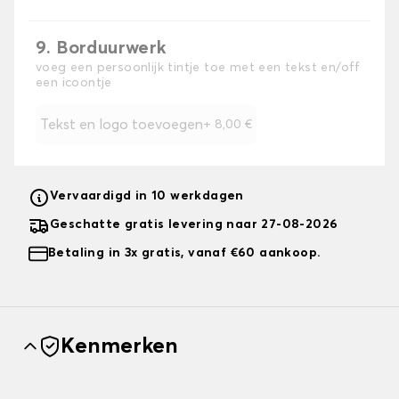
9. Borduurwerk
voeg een persoonlijk tintje toe met een tekst en/off
een icoontje
Tekst en logo toevoegen
+
8,00 €
Vervaardigd in 10 werkdagen
Geschatte gratis levering naar 27-08-2026
Betaling in 3x gratis, vanaf €60 aankoop.
Kenmerken