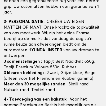
hebben een gegranuleerde rug voor een betere
grip. Uw automatten hebben een garantie van 1
jaar.
3- PERSONALISATIE
: CREËER UW EIGEN
MATTEN OP MAAT: Onze kracht: de topkwaliteit
van ons maatwerk. Wij zijn het enige Franse
bedrijf op de markt dat vandaag de dag zo'n
ruime keuze aan afwerkingen biedt om de
automatten
HYUNDAI INSTER
van uw dromen te
ontwerpen.
3 samenstellingen
: Tapijt Best Naaldvilt 650g,
Tapijt Premium Velours 850g, Rubber.
3 kleuren bekleding:
: Zwart, Grijze kleur, Beige
(alleen voor het Premium en Rubber gamma)
Meer dan 30 mogelijke randen
: Simili rand,
Nubuck rand, Textiel rand
4- Toevoeging van een hakstuk
: Voor het
gamma Premium en Best is het mogelijk om als