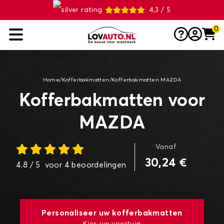
4,3 / 5
0
Home
/
Kofferbakmatten
/
Kofferbakmatten MAZDA
Kofferbakmatten voor
MAZDA
Vanaf
30,24 €
4.8
/ 5
voor
4
beoordelingen
Personaliseer uw kofferbakmatten