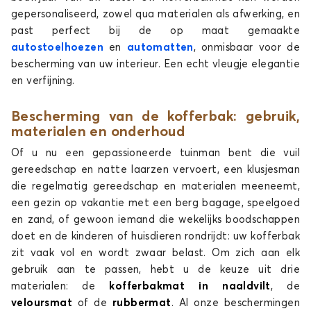
CX-30
gepersonaliseerd, zowel qua materialen als afwerking, en
past perfect bij de op maat gemaakte
autostoelhoezen
en
automatten
, onmisbaar voor de
bescherming van uw interieur. Een echt vleugje elegantie
en verfijning.
Bescherming van de kofferbak: gebruik,
materialen en onderhoud
Kofferbakmatten voor MAZDA CX-30
Of u nu een gepassioneerde tuinman bent die vuil
CX-80
gereedschap en natte laarzen vervoert, een klusjesman
die regelmatig gereedschap en materialen meeneemt,
een gezin op vakantie met een berg bagage, speelgoed
en zand, of gewoon iemand die wekelijks boodschappen
doet en de kinderen of huisdieren rondrijdt: uw kofferbak
zit vaak vol en wordt zwaar belast. Om zich aan elk
gebruik aan te passen, hebt u de keuze uit drie
materialen: de
kofferbakmat in naaldvilt
, de
Kofferbakmatten voor MAZDA CX-80
veloursmat
of de
rubbermat
. Al onze beschermingen