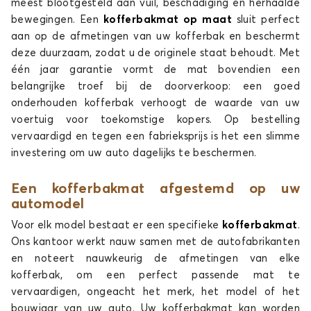
meest blootgesteld aan vuil, beschadiging en herhaalde
6
bewegingen. Een
kofferbakmat op maat
sluit perfect
aan op de afmetingen van uw kofferbak en beschermt
deze duurzaam, zodat u de originele staat behoudt. Met
één jaar garantie vormt de mat bovendien een
belangrijke troef bij de doorverkoop: een goed
onderhouden kofferbak verhoogt de waarde van uw
voertuig voor toekomstige kopers. Op bestelling
vervaardigd en tegen een fabrieksprijs is het een slimme
Kofferbakmatten voor MAZDA 6
investering om uw auto dagelijks te beschermen.
CX-3
Een kofferbakmat afgestemd op uw
automodel
Voor elk model bestaat er een specifieke
kofferbakmat
.
Ons kantoor werkt nauw samen met de autofabrikanten
en noteert nauwkeurig de afmetingen van elke
kofferbak, om een perfect passende mat te
vervaardigen, ongeacht het merk, het model of het
Kofferbakmatten voor MAZDA CX-3
bouwjaar van uw auto. Uw kofferbakmat kan worden