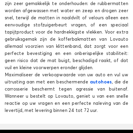
CX5
zijn zeer gemakkelijk te onderhouden: de rubbermatten
worden afgewassen met water en zeep en drogen zeer
snel, terwijl de matten in naaldvilt of velours alleen een
eenvoudige stofzuigerbeurt vragen, of een speciaal
tapijtproduct voor de hardnekkigste vlekken. Voor extra
gebruiksgemak zijn de kofferbakmatten van Lovauto
allemaal voorzien van klittenband, dat zorgt voor een
perfecte bevestiging en een onberispelijke stabiliteit:
Kofferbakmatten voor MAZDA CX5
geen risico dat de mat buigt, beschadigd raakt, of dat
vuil en kleine voorwerpen eronder glijden.
MX-30
Maximaliseer de verkoopwaarde van uw auto en vul uw
uitrusting aan met een beschermende
autohoes
, die de
carrosserie beschermt tegen agressie van buitenaf.
Wanneer u bestelt op Lovauto, geniet u van een snelle
reactie op uw vragen en een perfecte naleving van de
levertijd, met levering binnen 24 tot 72 uur.
Kofferbakmatten voor MAZDA MX-30