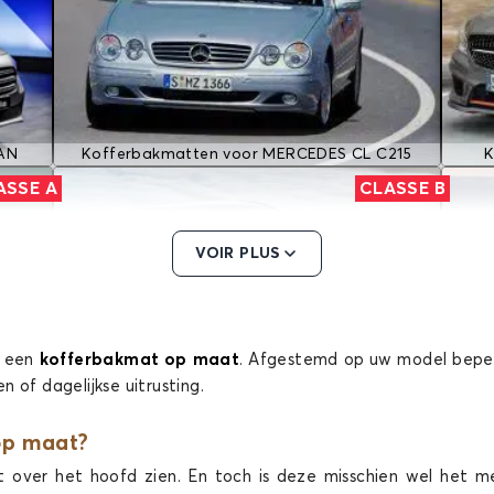
AN
Kofferbakmatten voor MERCEDES CL C215
K
ASSE A
CLASSE B
VOIR PLUS
t een
kofferbakmat op maat
. Afgestemd op uw model beperk
 of dagelijkse uitrusting.
SE A
Kofferbakmatten voor MERCEDES CLASSE B
Kof
ASSE E
CLASSE ML
op maat?
t over het hoofd zien. En toch is deze misschien wel het m