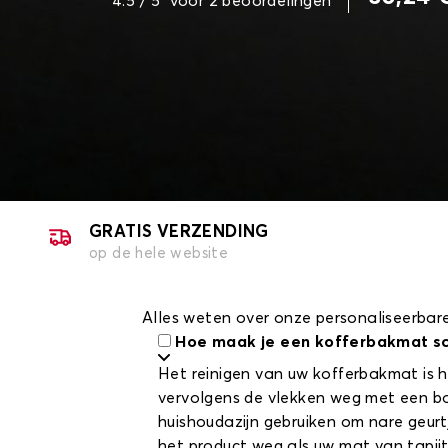
4.5
/ 5
voor
2
beoordelingen
GRATIS VERZENDING
op de hele website
Alles weten over onze personaliseerba
Hoe maak je een kofferbakmat s
Het reinigen van uw kofferbakmat is he
vervolgens de vlekken weg met een bor
huishoudazijn gebruiken om nare geurt
het product weg als uw mat van tapijt