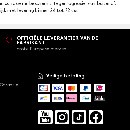
de carrosserie beschermt tegen agressie van buitenaf.
d, met levering binnen 24 tot 72 uur.
OFFICIËLE LEVERANCIER VAN DE
offerbakmatten voor MERCEDES EQA
FABRIKANT
EQS
grote Europese merken
Veilige betaling
/Garantie
offerbakmatten voor MERCEDES EQS
GLB