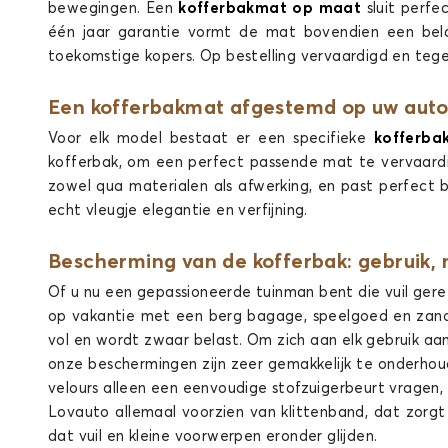
bewegingen. Een
kofferbakmat op maat
sluit perfe
één jaar garantie vormt de mat bovendien een bela
toekomstige kopers. Op bestelling vervaardigd en tegen
Een kofferbakmat afgestemd op uw aut
Kofferbakmatten voor MERCEDES CLAS
Voor elk model bestaat er een specifieke
kofferba
kofferbak, om een perfect passende mat te vervaard
CL
zowel qua materialen als afwerking, en past perfec
echt vleugje elegantie en verfijning.
Bescherming van de kofferbak: gebruik,
Of u nu een gepassioneerde tuinman bent die vuil ger
op vakantie met een berg bagage, speelgoed en zand,
vol en wordt zwaar belast. Om zich aan elk gebruik aan
Kofferbakmatten voor MERCEDES CLAS
onze beschermingen zijn zeer gemakkelijk te onderhou
velours alleen een eenvoudige stofzuigerbeurt vragen,
Lovauto allemaal voorzien van klittenband, dat zorgt 
dat vuil en kleine voorwerpen eronder glijden.