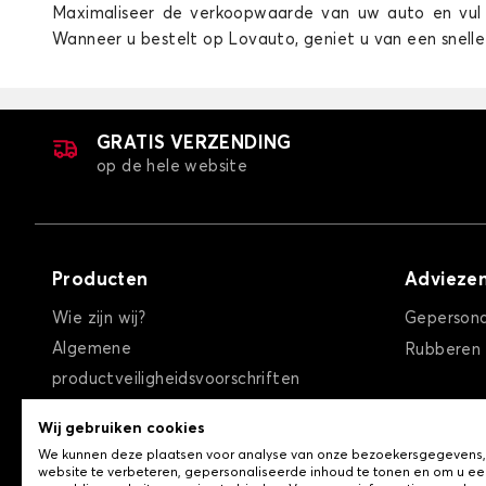
Maximaliseer de verkoopwaarde van uw auto en vul
Wanneer u bestelt op Lovauto, geniet u van een snelle 
GRATIS VERZENDING
Kofferbakmatten voor MERCEDES CL
op de hele website
Producten
Advieze
Wie zijn wij?
Gepersona
Algemene
Rubberen
productveiligheidsvoorschriften
Kofferbakmatten voor MERCEDES E
Algemene verkoopvoorwaarden
Wij gebruiken cookies
Privacybeleid / Cookies
We kunnen deze plaatsen voor analyse van onze bezoekersgegevens
Contact
website te verbeteren, gepersonaliseerde inhoud te tonen en om u ee