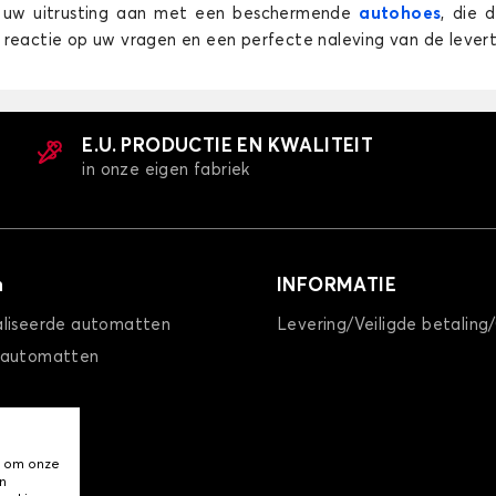
 uw uitrusting aan met een beschermende
autohoes
, die 
reactie op uw vragen en een perfecte naleving van de levertij
E.U. PRODUCTIE EN KWALITEIT
K
Kofferbakmatten voor MERCEDES CLS
K
in onze eigen fabriek
EQB
EQE
n
INFORMATIE
liseerde automatten
Levering/Veiligde betaling
 automatten
QB
Kofferbakmatten voor MERCEDES EQE
K
EQT
GLA
, om onze
n