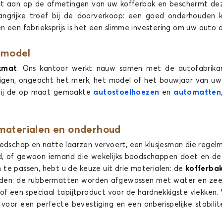
ct aan op de afmetingen van uw kofferbak en beschermt dez
ngrijke troef bij de doorverkoop: een goed onderhouden
 een fabrieksprijs is het een slimme investering om uw auto 
omodel
SE E
Kofferbakmatten voor MERCEDES CLASSE ML
Kof
kmat
. Ons kantoor werkt nauw samen met de autofabrika
igen, ongeacht het merk, het model of het bouwjaar van uw
ASSE S
CLASSE T
t bij de op maat gemaakte
autostoelhoezen
en
automatten
 materialen en onderhoud
eedschap en natte laarzen vervoert, een klusjesman die reg
 of gewoon iemand die wekelijks boodschappen doet en de kin
 te passen, hebt u de keuze uit drie materialen: de
kofferbak
SE S
Kofferbakmatten voor MERCEDES CLASSE T
den: de rubbermatten worden afgewassen met water en zeep e
 of een speciaal tapijtproduct voor de hardnekkigste vlekken
CLK
CLS
voor een perfecte bevestiging en een onberispelijke stabilite