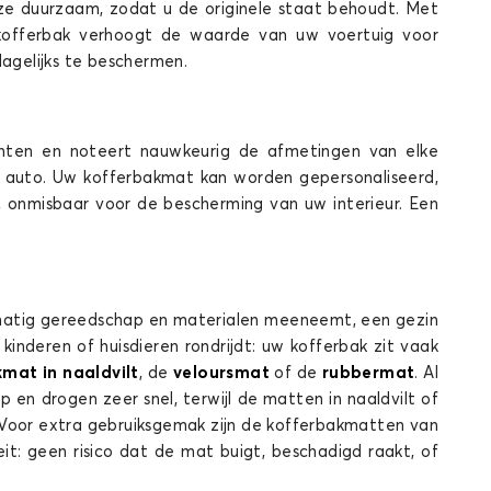
e duurzaam, zodat u de originele staat behoudt. Met
 kofferbak verhoogt de waarde van uw voertuig voor
dagelijks te beschermen.
ferbakmatten voor MERCEDES CLASSE R
nten en noteert nauwkeurig de afmetingen van elke
 auto. Uw kofferbakmat kan worden gepersonaliseerd,
CLE
, onmisbaar voor de bescherming van uw interieur. Een
elmatig gereedschap en materialen meeneemt, een gezin
deren of huisdieren rondrijdt: uw kofferbak zit vaak
mat in naaldvilt
, de
veloursmat
of de
rubbermat
. Al
Kofferbakmatten voor MERCEDES CLE
n drogen zeer snel, terwijl de matten in naaldvilt of
. Voor extra gebruiksgemak zijn de kofferbakmatten van
EQA
it: geen risico dat de mat buigt, beschadigd raakt, of