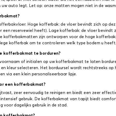
n uw auto legt. Let op: onze matten mogen niet in de was
erbakmat?
 kofferbakvloer. Hoge kofferbak: de vloer bevindt zich op d
een reservewiel heeft). Lage kofferbak: de vloer bevindt 
e kofferbakmatten zijn ontworpen voor de hoge kofferbakpos
 lege kofferbak om te controleren welk type bodem u heeft
de kofferbakmat te borduren?
 voornaam of initialen op uw kofferbakmat te laten bordure
en kleur selecteren. Het borduursel wordt rechtstreeks op
n via een klein personaliseerbaar lipje.
oor een kofferbakmat?
ijtvast, zeer eenvoudig te reinigen en biedt een zeer effec
ntensief gebruik. De kofferbakmat van tapijt biedt comfort 
g voor dagelijks gebruik in de stad.
en kofferbakmat?