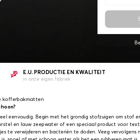
Be
E.U. PRODUCTIE EN KWALITEIT
in onze eigen fabriek
re kofferbakmatten
choon?
el eenvoudig. Begin met het grondig stofzuigen om stof en 
stel en lauw zeepwater of een speciaal product voor textie
jes te verwijderen en bacteriën te doden. Veeg vervolgens
 is, spoel af met schoon water als het een rubberen mat is.