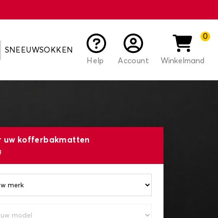
0
SNEEUWSOKKEN
Help
Account
Winkelmand
r uw kofferbakmatten
g