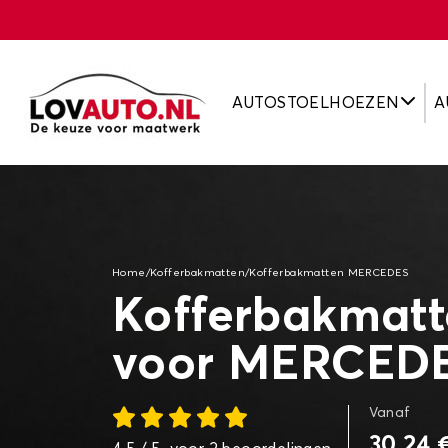
AUTOSTOELHOEZEN
A
Home
/
Kofferbakmatten
/
Kofferbakmatten MERCEDES
Kofferbakmat
voor MERCED
Vanaf
30,24 