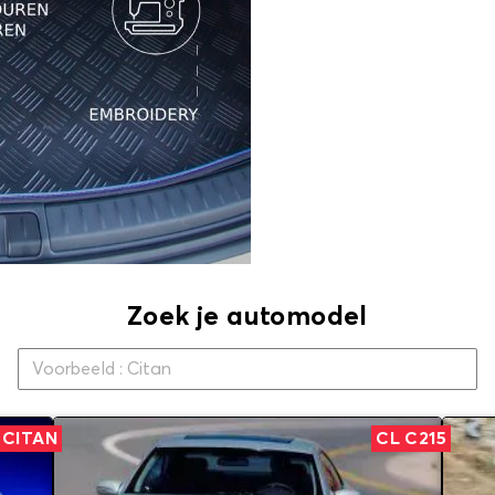
Zoek je automodel
CITAN
CL C215