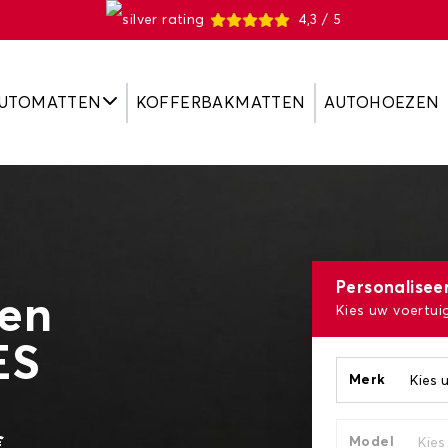
4,3 / 5
UTOMATTEN
KOFFERBAKMATTEN
AUTOHOEZEN
Personalisee
ten
Kies uw voertui
ES
Merk
€
Model