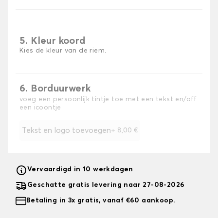
5. Kleur koord
Kies de kleur van de riem.
6. Borduurwerk
voeg een persoonlijk tintje toe met een tekst en/off
een icoontje
Tekst en logo toevoegen
+
8,00 €
Vervaardigd in 10 werkdagen
Geschatte gratis levering naar 27-08-2026
Betaling in 3x gratis, vanaf €60 aankoop.