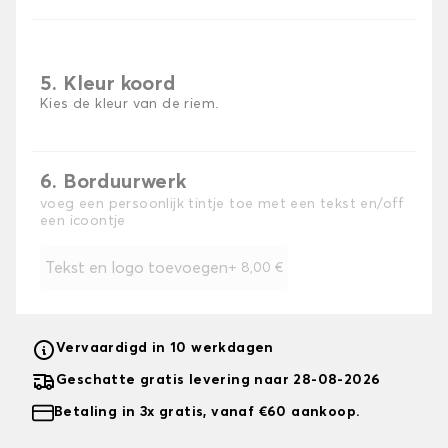
5. Kleur koord
Kies de kleur van de riem.
6. Borduurwerk
voeg een persoonlijk tintje toe met een tekst en/off
een icoontje
Tekst en logo toevoegen
+
8,00 €
Vervaardigd in 10 werkdagen
Geschatte gratis levering naar 28-08-2026
Betaling in 3x gratis, vanaf €60 aankoop.