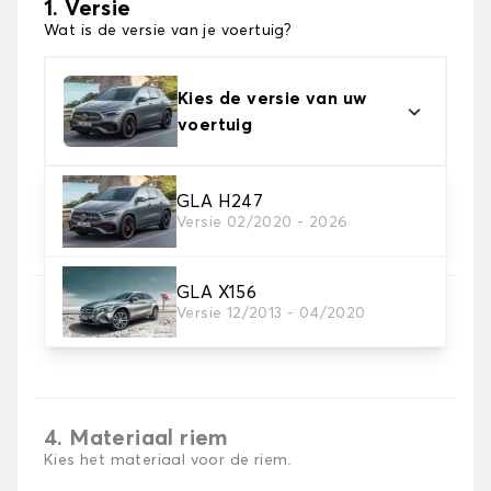
1. Versie
Wat is de versie van je voertuig?
Kies de versie van uw
voertuig
GLA H247
2. Materiaal
Versie 02/2020 - 2026
Kies het materiaal van uw kofferbakmat
GLA X156
3. Tapijt kleuren
Versie 12/2013 - 04/2020
Kies de kleur van je tapijt kofferruimte.
4. Materiaal riem
Kies het materiaal voor de riem.