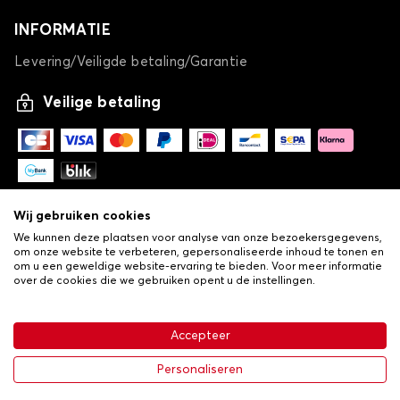
INFORMATIE
Levering/Veiligde betaling/Garantie
Veilige betaling
Wij gebruiken cookies
We kunnen deze plaatsen voor analyse van onze bezoekersgegevens,
om onze website te verbeteren, gepersonaliseerde inhoud te tonen en
om u een geweldige website-ervaring te bieden. Voor meer informatie
over de cookies die we gebruiken opent u de instellingen.
-
© Copyright 2026 Lovauto
•
Algemene verkoopvoorwaarden
Privacy- en cookiebeleid
Accepteer
•
Livraison
€ 30,24
In winkelwagen
Personaliseren
-25%
€ 40,32