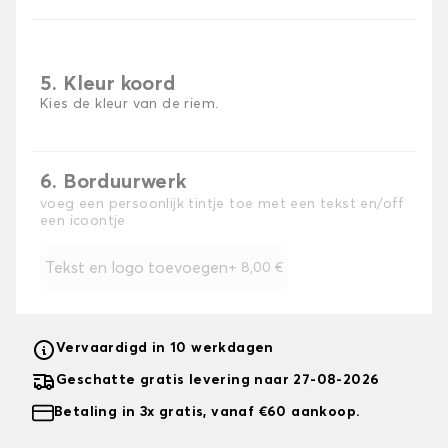
5. Kleur koord
Kies de kleur van de riem.
6. Borduurwerk
voeg een persoonlijk tintje toe met een tekst en/off
een icoontje
Tekst en logo toevoegen
+
8,00 €
Vervaardigd in 10 werkdagen
Geschatte gratis levering naar 27-08-2026
Betaling in 3x gratis, vanaf €60 aankoop.