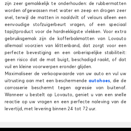
KODIAQ
zijn zeer gemakkelijk te onderhouden: de rubbermatten
worden afgewassen met water en zeep en drogen zeer
snel, terwijl de matten in naaldvilt of velours alleen een
eenvoudige stofzuigerbeurt vragen, of een speciaal
tapijtproduct voor de hardnekkigste vlekken. Voor extra
gebruiksgemak zijn de kofferbakmatten van Lovauto
allemaal voorzien van klittenband, dat zorgt voor een
perfecte bevestiging en een onberispelijke stabiliteit:
Kofferbakmatten voor SKODA KODIAQ
geen risico dat de mat buigt, beschadigd raakt, of dat
vuil en kleine voorwerpen eronder glijden.
OCTAVIA
Maximaliseer de verkoopwaarde van uw auto en vul uw
uitrusting aan met een beschermende
autohoes
, die de
carrosserie beschermt tegen agressie van buitenaf.
Wanneer u bestelt op Lovauto, geniet u van een snelle
reactie op uw vragen en een perfecte naleving van de
levertijd, met levering binnen 24 tot 72 uur.
Kofferbakmatten voor SKODA OCTAVIA