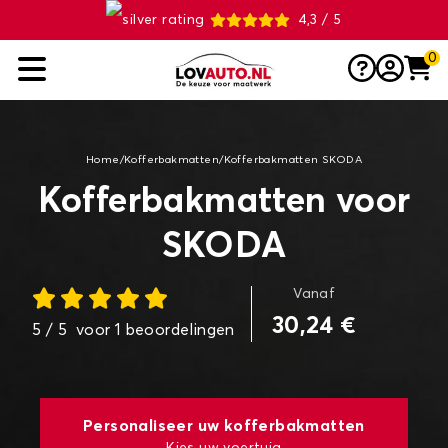
4,3 / 5
0
Home
/
Kofferbakmatten
/
Kofferbakmatten SKODA
Kofferbakmatten voor
SKODA
Vanaf
30,24 €
5
/ 5
voor
1
beoordelingen
Personaliseer uw kofferbakmatten