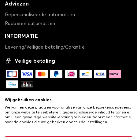
SUPERB
Adviezen
Gepersonaliseerde automatten
Rubberen automatten
INFORMATIE
Levering/Veiligde betaling/Garantie
Kofferbakmatten voor SKODA SUPERB
Veilige betaling
YETI
Wij gebruiken cookies
We kunnen deze plaatsen voor analyse van onze bezoekersgegevens,
om onze website te verbeteren, gepersonaliseerde inhoud te tonen en
om u een geweldige website-ervaring te bieden. Voor meer informatie
over de cookies die we gebruiken opent u de instellingen.
Kofferbakmatten voor SKODA YETI
-
© Copyright 2026 Lovauto