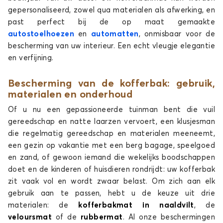
KAMIQ
gepersonaliseerd, zowel qua materialen als afwerking, en
past perfect bij de op maat gemaakte
autostoelhoezen
en
automatten
, onmisbaar voor de
bescherming van uw interieur. Een echt vleugje elegantie
en verfijning.
Bescherming van de kofferbak: gebruik,
materialen en onderhoud
Kofferbakmatten voor SKODA KAMIQ
Of u nu een gepassioneerde tuinman bent die vuil
KAROQ
gereedschap en natte laarzen vervoert, een klusjesman
die regelmatig gereedschap en materialen meeneemt,
een gezin op vakantie met een berg bagage, speelgoed
en zand, of gewoon iemand die wekelijks boodschappen
doet en de kinderen of huisdieren rondrijdt: uw kofferbak
zit vaak vol en wordt zwaar belast. Om zich aan elk
gebruik aan te passen, hebt u de keuze uit drie
materialen: de
kofferbakmat in naaldvilt
, de
Kofferbakmatten voor SKODA KAROQ
veloursmat
of de
rubbermat
. Al onze beschermingen