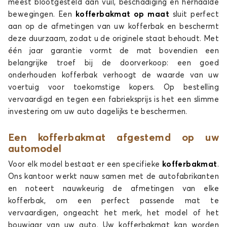
meest blootgesteld aan vuil, beschadiging en herhaalde
EPIQ
bewegingen. Een
kofferbakmat op maat
sluit perfect
aan op de afmetingen van uw kofferbak en beschermt
deze duurzaam, zodat u de originele staat behoudt. Met
één jaar garantie vormt de mat bovendien een
belangrijke troef bij de doorverkoop: een goed
onderhouden kofferbak verhoogt de waarde van uw
voertuig voor toekomstige kopers. Op bestelling
vervaardigd en tegen een fabrieksprijs is het een slimme
Kofferbakmatten voor SKODA EPIQ
investering om uw auto dagelijks te beschermen.
FABIA
Een kofferbakmat afgestemd op uw
automodel
Voor elk model bestaat er een specifieke
kofferbakmat
.
Ons kantoor werkt nauw samen met de autofabrikanten
en noteert nauwkeurig de afmetingen van elke
kofferbak, om een perfect passende mat te
vervaardigen, ongeacht het merk, het model of het
Kofferbakmatten voor SKODA FABIA
bouwjaar van uw auto. Uw kofferbakmat kan worden