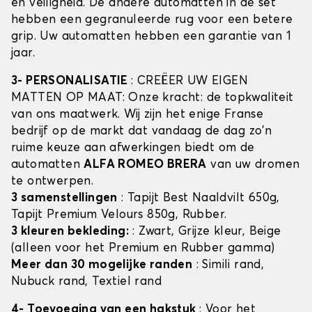
en veiligheid. De andere automatten in de set
hebben een gegranuleerde rug voor een betere
grip. Uw automatten hebben een garantie van 1
jaar.
3- PERSONALISATIE
: CREËER UW EIGEN
MATTEN OP MAAT: Onze kracht: de topkwaliteit
van ons maatwerk. Wij zijn het enige Franse
bedrijf op de markt dat vandaag de dag zo'n
ruime keuze aan afwerkingen biedt om de
automatten
ALFA ROMEO BRERA
van uw dromen
te ontwerpen.
3 samenstellingen
: Tapijt Best Naaldvilt 650g,
Tapijt Premium Velours 850g, Rubber.
3 kleuren bekleding:
: Zwart, Grijze kleur, Beige
(alleen voor het Premium en Rubber gamma)
Meer dan 30 mogelijke randen
: Simili rand,
Nubuck rand, Textiel rand
4- Toevoeging van een hakstuk
: Voor het