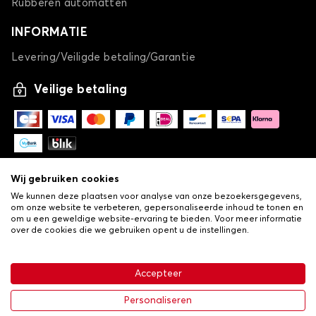
Rubberen automatten
INFORMATIE
Levering/Veiligde betaling/Garantie
Veilige betaling
Wij gebruiken cookies
We kunnen deze plaatsen voor analyse van onze bezoekersgegevens,
om onze website te verbeteren, gepersonaliseerde inhoud te tonen en
om u een geweldige website-ervaring te bieden. Voor meer informatie
over de cookies die we gebruiken opent u de instellingen.
-
© Copyright 2026 Lovauto
•
Algemene verkoopvoorwaarden
Privacy- en cookiebeleid
Accepteer
•
Livraison
€ 26,24
In winkelwagen
Personaliseren
-25%
€ 34,99