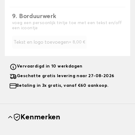
9. Borduurwerk
voeg een persoonlijk tintje toe met een tekst en/off
een icoontje
Tekst en logo toevoegen
+
8,00 €
Vervaardigd in 10 werkdagen
Geschatte gratis levering naar 27-08-2026
Betaling in 3x gratis, vanaf €60 aankoop.
Kenmerken