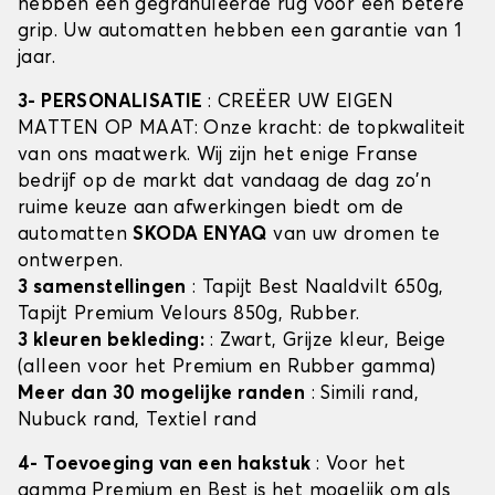
hebben een gegranuleerde rug voor een betere
grip. Uw automatten hebben een garantie van 1
jaar.
3- PERSONALISATIE
: CREËER UW EIGEN
MATTEN OP MAAT: Onze kracht: de topkwaliteit
van ons maatwerk. Wij zijn het enige Franse
bedrijf op de markt dat vandaag de dag zo'n
ruime keuze aan afwerkingen biedt om de
automatten
SKODA ENYAQ
van uw dromen te
ontwerpen.
3 samenstellingen
: Tapijt Best Naaldvilt 650g,
Tapijt Premium Velours 850g, Rubber.
3 kleuren bekleding:
: Zwart, Grijze kleur, Beige
(alleen voor het Premium en Rubber gamma)
Meer dan 30 mogelijke randen
: Simili rand,
Nubuck rand, Textiel rand
4- Toevoeging van een hakstuk
: Voor het
gamma Premium en Best is het mogelijk om als