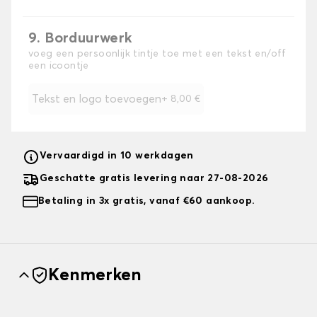
9. Borduurwerk
voeg een persoonlijk tintje toe met een tekst en/off
een icoontje
Tekst en logo toevoegen
+
8,00 €
Vervaardigd in 10 werkdagen
Geschatte gratis levering naar 27-08-2026
Betaling in 3x gratis, vanaf €60 aankoop.
Kenmerken