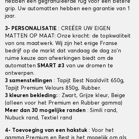
hebben een gegranuleerde rug voor een betere
grip. Uw automatten hebben een garantie van 1
jaar.
3- PERSONALISATIE
: CREËER UW EIGEN
MATTEN OP MAAT: Onze kracht: de topkwaliteit
van ons maatwerk. Wij zijn het enige Franse
bedrijf op de markt dat vandaag de dag zo'n
ruime keuze aan afwerkingen biedt om de
automatten
SMART #3
van uw dromen te
ontwerpen.
3 samenstellingen
: Tapijt Best Naaldvilt 650g,
Tapijt Premium Velours 850g, Rubber.
3 kleuren bekleding:
: Zwart, Grijze kleur, Beige
(alleen voor het Premium en Rubber gamma)
Meer dan 30 mogelijke randen
: Simili rand,
Nubuck rand, Textiel rand
4- Toevoeging van een hakstuk
: Voor het
gamma Premium en Best is het mogelijk om als