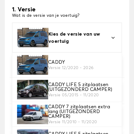
1. Versie
Wat is de versie van je voertuig?
Kies de versie van uw
voertuig
2. Materiaal
CADDY
Versie 12/2020 - 2026
Kies het materiaal van uw automatten
CADDY LIFE 5 zitplaatsen
3. Aantal matten
(UITGEZONDERD CAMPER)
Selecteer het aantal automatten dat je nodig hebt.
Versie 05/2015 - 11/2020
CADDY 7 zitplaatsen extra
lang (UITGEZONDERD
4. Tapijt kleuren
CAMPER)
Kies de kleur van je tapijt ..
Versie 11/2010 - 11/2020