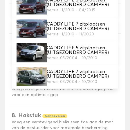
CADDY LIFE 5 zitplaatsen
(UITGEZONDERD CAMPER)
Versie 11/2010 - 04/2015
5. Materiaal riem
Kies het materiaal voor de riem.
CADDY LIFE 7 zitplaatsen
(UITGEZONDERD CAMPER)
Versie 11/2010 - 11/2020
CADDY LIFE 5 zitplaatsen
6. Kleur koord
(UITGEZONDERD CAMPER)
Versie 03/2004 - 10/2010
Kies de kleur van de riem.
CADDY LIFE 7 zitplaatsen
(UITGEZONDERD CAMPER)
7. Autogrip antislip®
Versie 03/2004 - 10/2010
Voeg onze gepatenteerde antislipbevestiging toe
voor een optimale grip
8. Hakstuk
Aanbevolen
Voeg een verstevigend hielkussen toe aan de mat
van de bestuurder voor maximale bescherming.