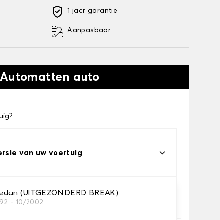
1 jaar garantie
Aanpasbaar
 Automatten auto
uig?
ersie van uw voertuig
edan (UITGEZONDERD BREAK)
992 - 10/2002
automatten