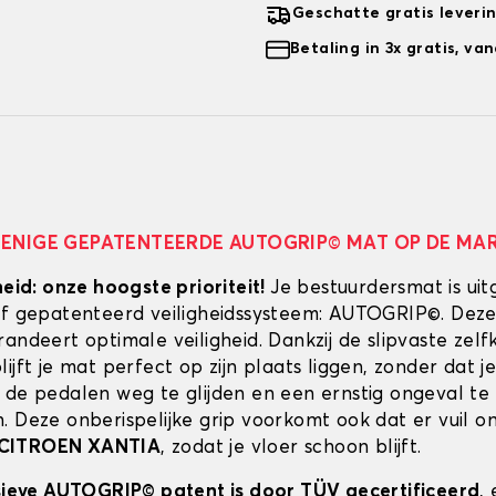
Geschatte gratis leveri
Betaling in 3x gratis, v
 ENIGE GEPATENTEERDE AUTOGRIP© MAT OP DE MA
heid: onze hoogste prioriteit!
Je bestuurdersmat is uit
ef gepatenteerd veiligheidssysteem: AUTOGRIP©. Deze
randeert optimale veiligheid. Dankzij de slipvaste zel
ijft je mat perfect op zijn plaats liggen, zonder dat je
 de pedalen weg te glijden en een ernstig ongeval te
. Deze onberispelijke grip voorkomt ook dat er vuil 
CITROEN XANTIA
, zodat je vloer schoon blijft.
usieve AUTOGRIP© patent is door TÜV gecertificeerd
,