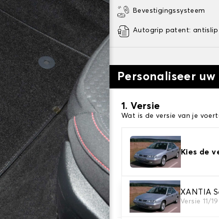
Bevestigingssysteem
Autogrip patent: antislip
Personaliseer uw
1. Versie
Wat is de versie van je voert
Kies de v
2. Materiaal
XANTIA S
Versie 11/1
Kies het materiaal van uw 