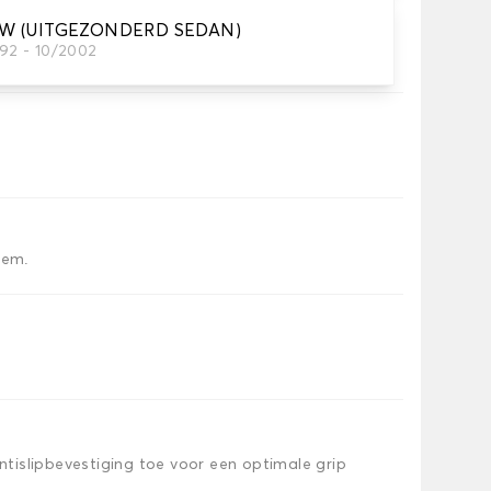
SW (UITGEZONDERD SEDAN)
992 - 10/2002
tten dat je nodig hebt.
iem.
islipbevestiging toe voor een optimale grip