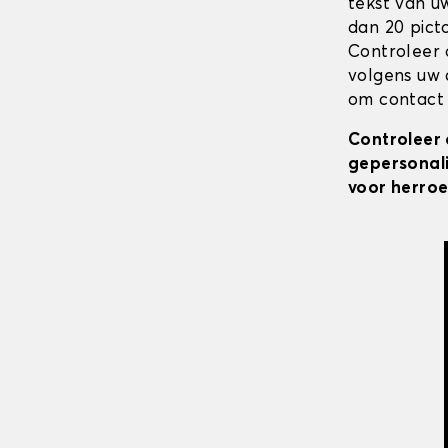
tekst van u
dan 20 pict
Controleer 
volgens uw 
om contact 
Controleer 
gepersonali
voor herroe