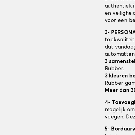
authentiek 
en veilighe
voor een be
3- PERSON
topkwalitei
dat vandaag
automatte
3 samenstel
Rubber.
3 kleuren b
Rubber ga
Meer dan 3
4- Toevoeg
mogelijk om 
voegen. Dez
5- Borduur