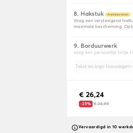
8. Hakstuk
Aanbevolen
Voeg een verstevigend hiel
maximale bescherming. Opti
9. Borduurwerk
voeg een persoonlijk tintje 
Tekst en logo toevoegen
€ 26,24
-25%
€ 34,99
Vervaardigd in 10 werk