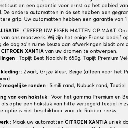
instituut en een garantie voor ernst op het gebied va
id. De andere automatten in de set hebben een gegra
tere grip. Uw automatten hebben een garantie van 1 
ALISATIE
: CREËER UW EIGEN MATTEN OP MAAT: Onze
t van ons maatwerk. Wij zijn het enige Franse bedrijf 
 de dag zo'n ruime keuze aan afwerkingen biedt om 
n
CITROEN XANTIA
van uw dromen te ontwerpen.
lingen
: Tapijt Best Naaldvilt 650g, Tapijt Premium Ve
ekleding:
: Zwart, Grijze kleur, Beige (alleen voor het
mma)
0 mogelijke randen
: Simili rand, Nubuck rand, Textiel
ing van een hakstuk
: Voor het gamma Premium en Bes
als optie een hakstuk van hitte verzegeld textiel in z
e optie is niet beschikbaar voor de Rubber reeks.
werk
: Maak uw automatten
CITROEN XANTIA
uniek do