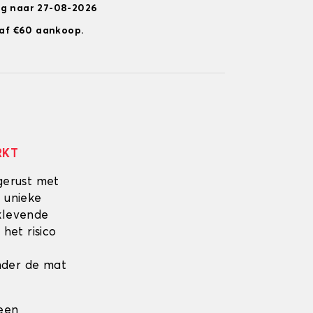
ng naar 27-08-2026
anaf €60 aankoop.
RKT
gerust met
 unieke
fklevende
 het risico
onder de mat
 een