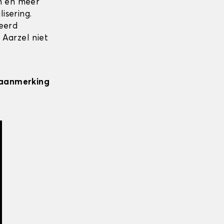
en en meer
isering.
seerd
 Aarzel niet
n aanmerking