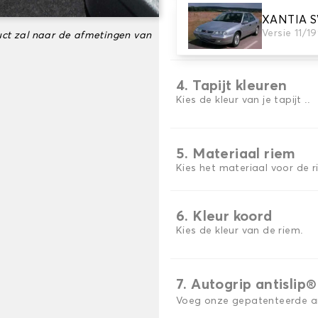
XANTIA 
3. Aantal matten
Versie 11/1
ct zal naar de afmetingen van
Selecteer het aantal automa
4. Tapijt kleuren
Kies de kleur van je tapijt ..
5. Materiaal riem
Kies het materiaal voor de r
6. Kleur koord
Kies de kleur van de riem.
7. Autogrip antislip®
Voeg onze gepatenteerde ant