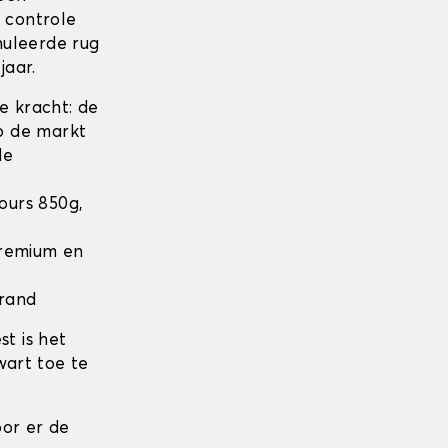
n controle
nuleerde rug
jaar.
 kracht: de
op de markt
de
lours 850g,
 Premium en
 rand
t is het
wart toe te
or er de