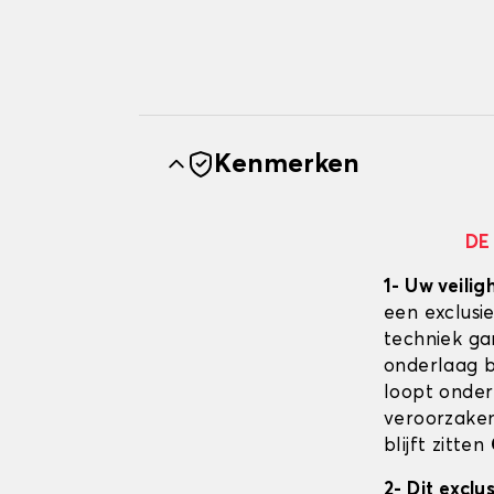
Kenmerken
DE
1- Uw veilig
een exclusi
techniek ga
onderlaag bl
loopt onder
veroorzaken
blijft zitten
2- Dit excl