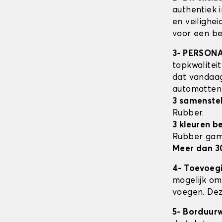
authentiek 
en veilighe
voor een be
3- PERSON
topkwalitei
dat vandaag
automatte
3 samenstel
Rubber.
3 kleuren b
Rubber ga
Meer dan 3
4- Toevoeg
mogelijk om 
voegen. Dez
5- Borduur