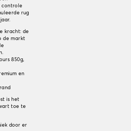
n controle
nuleerde rug
jaar.
 kracht: de
op de markt
de
n.
lours 850g,
 Premium en
 rand
t is het
wart toe te
iek door er