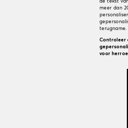
de tekst va
meer dan 20
personalise
gepersonali
terugname. 
Controleer 
gepersonali
voor herroe