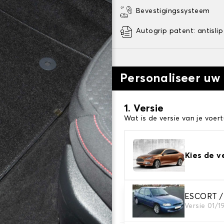
Bevestigingssysteem
Autogrip patent: antislip
Personaliseer uw
1. Versie
Wat is de versie van je voert
Kies de v
2. Materiaal
ESCORT /
Versie 01/1
Kies het materiaal van uw 