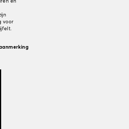
uren en
ijn
g voor
felt.
n aanmerking