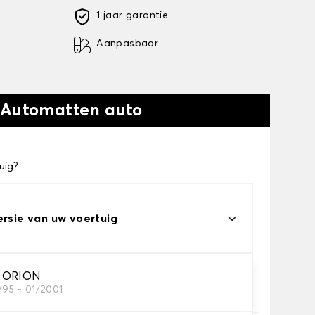
1 jaar garantie
Aanpasbaar
 Automatten auto
uig?
ersie van uw voertuig
 ORION
995 - 01/2001
automatten