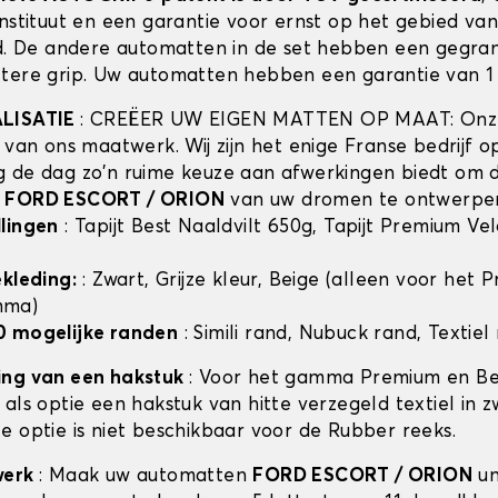
instituut en een garantie voor ernst op het gebied va
id. De andere automatten in de set hebben een gegra
tere grip. Uw automatten hebben een garantie van 1 
ALISATIE
: CREËER UW EIGEN MATTEN OP MAAT: Onze
t van ons maatwerk. Wij zijn het enige Franse bedrijf 
 de dag zo'n ruime keuze aan afwerkingen biedt om 
n
FORD ESCORT / ORION
van uw dromen te ontwerpe
lingen
: Tapijt Best Naaldvilt 650g, Tapijt Premium Ve
ekleding:
: Zwart, Grijze kleur, Beige (alleen voor het
mma)
0 mogelijke randen
: Simili rand, Nubuck rand, Textiel
ing van een hakstuk
: Voor het gamma Premium en Bes
als optie een hakstuk van hitte verzegeld textiel in z
e optie is niet beschikbaar voor de Rubber reeks.
werk
: Maak uw automatten
FORD ESCORT / ORION
un