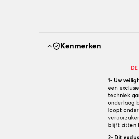
Kenmerken
DE
1- Uw veilig
een exclusi
techniek ga
onderlaag bl
loopt onder
veroorzaken
blijft zitten
2- Dit excl