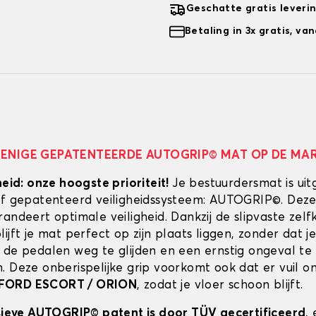
Geschatte gratis leveri
Betaling in 3x gratis, v
 ENIGE GEPATENTEERDE AUTOGRIP© MAT OP DE MA
heid: onze hoogste prioriteit!
Je bestuurdersmat is uit
ef gepatenteerd veiligheidssysteem: AUTOGRIP©. Deze
randeert optimale veiligheid. Dankzij de slipvaste zel
ijft je mat perfect op zijn plaats liggen, zonder dat je
 de pedalen weg te glijden en een ernstig ongeval te
. Deze onberispelijke grip voorkomt ook dat er vuil 
FORD ESCORT / ORION
, zodat je vloer schoon blijft.
usieve AUTOGRIP© patent is door TÜV gecertificeerd
,