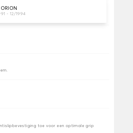
 ORION
991 - 12/1994
tten dat je nodig hebt.
iem.
islipbevestiging toe voor een optimale grip