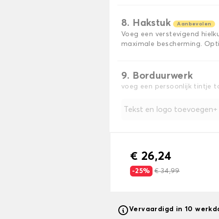
8. Hakstuk
Aanbevolen
Voeg een verstevigend hiel
maximale bescherming. Opti
9. Borduurwerk
voeg een persoonlijk tintje 
Tekst en logo toevoegen
€ 26,24
-25%
€ 34,99
Vervaardigd in 10 werk