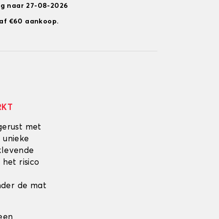
ng naar 27-08-2026
anaf €60 aankoop.
RKT
gerust met
 unieke
fklevende
 het risico
onder de mat
 een