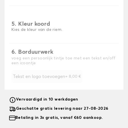
5. Kleur koord
Kies de kleur van de riem.
6. Borduurwerk
voeg een persoonlijk tintje toe met een tekst en/off
een icoontje
Tekst en logo toevoegen
+
8,00 €
Vervaardigd in 10 werkdagen
Geschatte gratis levering naar 27-08-2026
Betaling in 3x gratis, vanaf €60 aankoop.