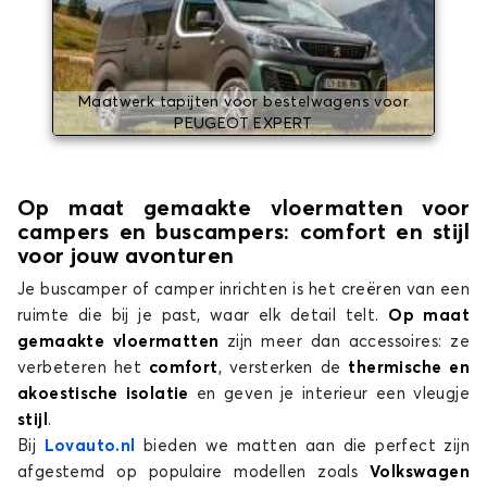
Maatwerk tapijten voor bestelwagens voor
PEUGEOT EXPERT
Op maat gemaakte vloermatten voor
campers en buscampers: comfort en stijl
voor jouw avonturen
Je buscamper of camper inrichten is het creëren van een
ruimte die bij je past, waar elk detail telt.
Op maat
gemaakte vloermatten
zijn meer dan accessoires: ze
verbeteren het
comfort
, versterken de
thermische en
akoestische isolatie
en geven je interieur een vleugje
stijl
.
Bij
Lovauto.nl
bieden we matten aan die perfect zijn
afgestemd op populaire modellen zoals
Volkswagen