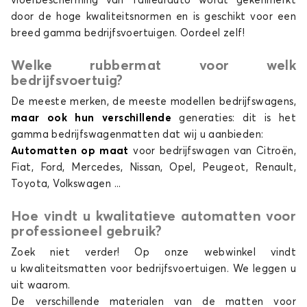
vloerbescherming van Tailleurauto wordt gekenmerkt
door de hoge kwaliteitsnormen en is geschikt voor een
breed gamma bedrijfsvoertuigen. Oordeel zelf!
Bedrijfswagen automatten voor TOYOTA
Welke rubbermat voor welk
PROACE CITY Electric
bedrijfsvoertuig?
PROACE Electric
De meeste merken, de meeste modellen bedrijfswagens,
maar ook hun verschillende
generaties: dit is het
gamma bedrijfswagenmatten dat wij u aanbieden:
Automatten op maat
voor bedrijfswagen van Citroën,
Fiat, Ford, Mercedes, Nissan, Opel, Peugeot, Renault,
Toyota, Volkswagen ...
Hoe vindt u kwalitatieve automatten voor
Bedrijfswagen automatten voor TOYOTA
PROACE Electric
professioneel gebruik?
Zoek niet verder! Op onze webwinkel vindt
u kwaliteitsmatten voor bedrijfsvoertuigen. We leggen u
uit waarom.
De verschillende materialen van de matten voor