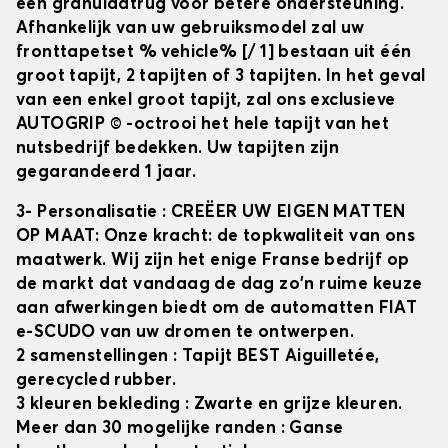
een granulaatrug voor betere ondersteuning.
Afhankelijk van uw gebruiksmodel zal uw
fronttapetset
% vehicle% [/ 1] bestaan uit één
groot tapijt, 2 tapijten of 3 tapijten. In het geval
van een enkel groot tapijt, zal ons exclusieve
AUTOGRIP © -octrooi het hele tapijt van het
nutsbedrijf bedekken. Uw tapijten zijn
gegarandeerd 1 jaar.
3- Personalisatie
: CREËER UW EIGEN MATTEN
OP MAAT: Onze kracht: de topkwaliteit van ons
maatwerk. Wij zijn het enige Franse bedrijf op
de markt dat vandaag de dag zo'n ruime keuze
aan afwerkingen biedt om de automatten
FIAT
e-SCUDO
van uw dromen te ontwerpen.
2 samenstellingen
: Tapijt BEST Aiguilletée,
gerecycled rubber.
3 kleuren bekleding
: Zwarte en grijze kleuren.
Meer dan 30 mogelijke randen
: Ganse