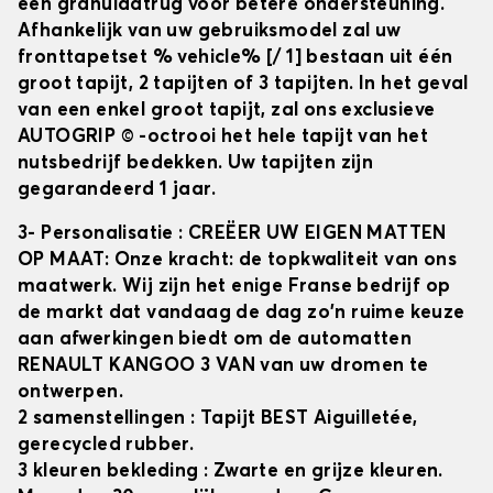
een granulaatrug voor betere ondersteuning.
Afhankelijk van uw gebruiksmodel zal uw
fronttapetset
% vehicle% [/ 1] bestaan uit één
groot tapijt, 2 tapijten of 3 tapijten. In het geval
van een enkel groot tapijt, zal ons exclusieve
AUTOGRIP © -octrooi het hele tapijt van het
nutsbedrijf bedekken. Uw tapijten zijn
gegarandeerd 1 jaar.
3- Personalisatie
: CREËER UW EIGEN MATTEN
OP MAAT: Onze kracht: de topkwaliteit van ons
maatwerk. Wij zijn het enige Franse bedrijf op
de markt dat vandaag de dag zo'n ruime keuze
aan afwerkingen biedt om de automatten
RENAULT KANGOO 3 VAN
van uw dromen te
ontwerpen.
2 samenstellingen
: Tapijt BEST Aiguilletée,
gerecycled rubber.
3 kleuren bekleding
: Zwarte en grijze kleuren.