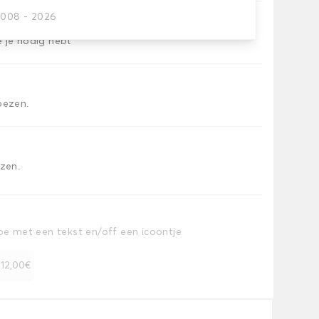
2008 - 2026
e je nodig hebt
oezen.
ezen.
toe met een tekst en/off een icoontje
+ 12,00€