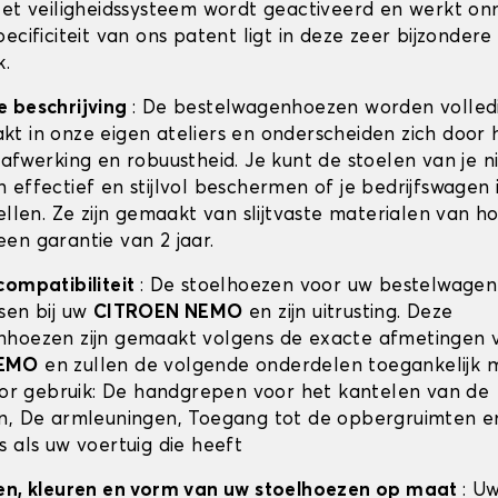
Het veiligheidssysteem wordt geactiveerd en werkt onmi
ecificiteit van ons patent ligt in deze zeer bijzondere
k.
e beschrijving
: De bestelwagenhoezen worden volled
t in onze eigen ateliers en onderscheiden zich door 
 afwerking en robuustheid. Je kunt de stoelen van je 
effectief en stijlvol beschermen of je bedrijfswagen i
ellen. Ze zijn gemaakt van slijtvaste materialen van ho
en garantie van 2 jaar.
compatibiliteit
: De stoelhoezen voor uw bestelwagen
sen bij uw
CITROEN NEMO
en zijn uitrusting. Deze
nhoezen zijn gemaakt volgens de exacte afmetingen 
NEMO
en zullen de volgende onderdelen toegankelijk 
voor gebruik: De handgrepen voor het kantelen van de
n, De armleuningen, Toegang tot de opbergruimten e
s als uw voertuig die heeft
en, kleuren en vorm van uw stoelhoezen op maat
: Uw