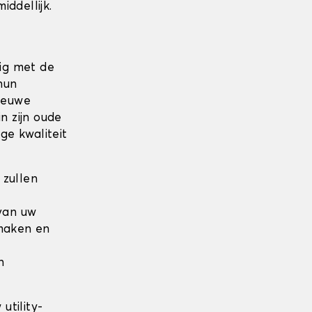
ddellijk.
ig met de
hun
nieuwe
n zijn oude
ge kwaliteit
 zullen
van uw
maken en
n
 utility-