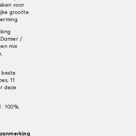
uiken voor
jke grootte
erming.
rking
 Damier /
 een mix
n,
 beste
es, 11
r deze
 : 100%
n aanmerking