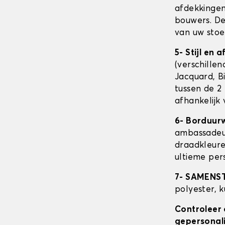
afdekkingen
bouwers. D
van uw stoe
5- Stijl en 
(verschillen
Jacquard, Bi
tussen de 2 
afhankelijk
6- Borduur
ambassadeur
draadkleure
ultieme pers
7- SAMENS
polyester, 
Controleer 
gepersonali