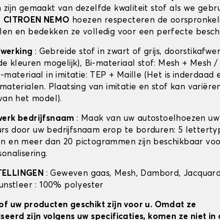
 zijn gemaakt van dezelfde kwaliteit stof als we gebr
e
CITROEN NEMO
hoezen respecteren de oorspronkeli
len en bedekken ze volledig voor een perfecte besch
afwerking
: Gebreide stof in zwart of grijs, doorstikafwe
de kleuren mogelijk), Bi-materiaal stof: Mesh + Mesh /
-materiaal in imitatie: TEP + Maille (Het is inderdaad
materialen. Plaatsing van imitatie en stof kan variëre
 van het model).
werk bedrijfsnaam
: Maak van uw autostoelhoezen uw
s door uw bedrijfsnaam erop te borduren: 5 lettertyp
n en meer dan 20 pictogrammen zijn beschikbaar voo
onalisering.
TELLINGEN
: Geweven gaas, Mesh, Dambord, Jacquard
kunstleer : 100% polyester
of uw producten geschikt zijn voor u. Omdat ze
seerd zijn volgens uw specificaties, komen ze niet i