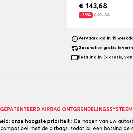
€ 143,68
-25%
€ 191,58
Vervaardigd in 15 werkd
Geschatte gratis leveri
Betaling in 3x gratis, v
GEPATENTEERD AIRBAG ONTGRENDELINGSSYSTEEM
heid: onze hoogste prioriteit
: De naden van uw autos
g compatibel met de airbags, zodat bij een botsing de 