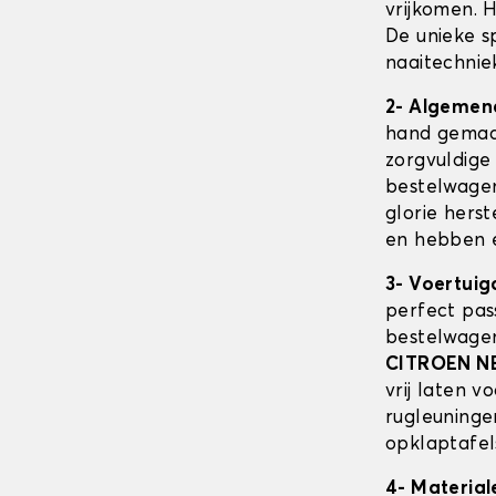
vrijkomen. 
De unieke sp
naaitechnie
2- Algemen
hand gemaak
zorgvuldige
bestelwagen 
glorie herst
en hebben e
3- Voertuig
perfect pas
bestelwage
CITROEN 
vrij laten 
rugleuninge
opklaptafel
4- Material