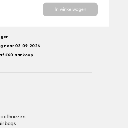
In winkelwagen
agen
ng naar 03-09-2026
anaf €60 aankoop.
toelhoezen
airbags