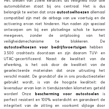
Het bieden van zowel kwaliteit als veiligheid voor alle
automobilisten staat bij ons centraal. Het is dus
belangrijk te weten dat onze
autostoelhoezen
allemaal
compatibel zijn met de airbags van uw voertuig en de
activering ervan niet hinderen. Hun naden zijn speciaal
ontworpen om bij een plotselinge schok te kunnen
meegeven, zonder de ontplooiing van het
veiligheidsmechanisme te blokkeren. De
autostoelhoezen voor bedrijfsvoertuigen
hebben
3.500 crashtests doorstaan en zijn daarom TUV- en
UTAC-gecertificeerd. Naast de kwaliteit van de
afwerking, is het ook door de kwaliteit van de
geselecteerde materialen dat onze uitrusting het
verschil maakt. De grondstof die in ons productieatelier
gebruikt wordt, is van de hoogste kwaliteit: de
levensduur ervan kan in tienduizenden kilometers geteld
worden! Onze
bescherming voor autostoelen
is
perfect resistent en 100% waterdicht en garandeert de
integriteit van de zitting en voorkomt slijtage door