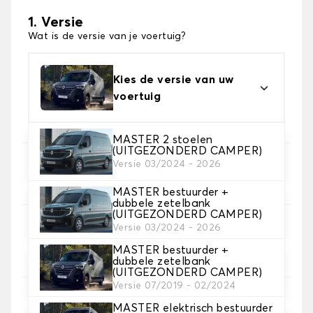
1. Versie
Wat is de versie van je voertuig?
Kies de versie van uw
voertuig
MASTER 2 stoelen
(UITGEZONDERD CAMPER)
Versie 03/2024 - 2026
2. Set hoezen
Selecteer de stoelhoezen die je nodig hebt
MASTER bestuurder +
dubbele zetelbank
(UITGEZONDERD CAMPER)
Versie 03/2024 - 2026
3. Materiaal
Kies het materiaal voor je hoezen.
MASTER bestuurder +
dubbele zetelbank
(UITGEZONDERD CAMPER)
Versie 07/2019 - 02/2024
MASTER elektrisch bestuurder