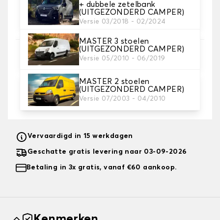
+ dubbele zetelbank
4. Kleur
(UITGEZONDERD CAMPER)
Kies de kleur van je stoelhoezen.
Versie 03/2018 - 02/2024
MASTER 3 stoelen
(UITGEZONDERD CAMPER)
5. Borduurwerk
Versie 05/2010 - 06/2019
voeg een persoonlijk tintje toe met een tekst en/off
een icoontje
MASTER 2 stoelen
(UITGEZONDERD CAMPER)
Tekst en logo toevoegen
+ 12,00€
Versie 07/2003 - 04/2010
Vervaardigd in 15 werkdagen
Geschatte gratis levering naar 03-09-2026
Betaling in 3x gratis, vanaf €60 aankoop.
Kenmerken