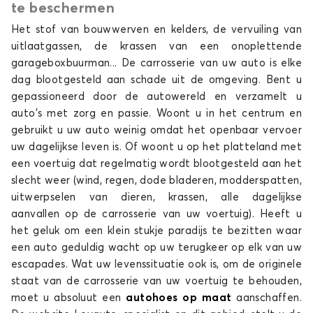
te beschermen
ROADSTER
Het stof van bouwwerven en kelders, de vervuiling van
uitlaatgassen, de krassen van een onoplettende
garageboxbuurman... De carrosserie van uw auto is elke
dag blootgesteld aan schade uit de omgeving. Bent u
gepassioneerd door de autowereld en verzamelt u
auto's met zorg en passie. Woont u in het centrum en
gebruikt u uw auto weinig omdat het openbaar vervoer
uw dagelijkse leven is. Of woont u op het platteland met
Autohoes voor SMART ROADSTER
een voertuig dat regelmatig wordt blootgesteld aan het
slecht weer (wind, regen, dode bladeren, modderspatten,
uitwerpselen van dieren, krassen, alle dagelijkse
aanvallen op de carrosserie van uw voertuig). Heeft u
het geluk om een klein stukje paradijs te bezitten waar
een auto geduldig wacht op uw terugkeer op elk van uw
escapades. Wat uw levenssituatie ook is, om de originele
staat van de carrosserie van uw voertuig te behouden,
moet u absoluut een
autohoes
op maat
aanschaffen.