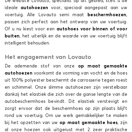
De website Lovauto, specialist op dit gebied, stelt u de
ideale
autohoezen
voor, speciaal aangepast aan uw
voertuig. Alle Lovauto semi maat
beschermhoezen
,
passen zich perfect aan het ontwerp van uw voertuig.
Of u nu kiest voor een
autohoes
voor binnen of voor
buiten
, het uiterlijk en de waarde van uw voertuig blijft
intelligent behouden.
Het engagement van Lovauto
De ademende stof van onze
op maat gemaakte
autohoezen
voorkomt de vorming van vocht en de hoes
uit 100% polyester beschermt de carrosserie tegen roest
en schimmel. Onze slimme autohoezen zijn verstelbaar
dankzij het elastiek die zich over de ganse lengte van de
autobeschermhoes bevindt. Dit elastiek verstevigt en
zorgt ervoor dat de beschermhoes op zijn plaats blijft
rond uw voertuig. Om uw werk gemakkelijker te maken
bij het opzetten van uw
op maat gemaakte hoes
, zijn
al onze hoezen ook uitgerust met 2 zeer praktische