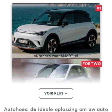
#1
Autohoes voor SMART #1
FORTWO
VOIR PLUS
Autohoes: de ideale oplossing om uw auto
Autohoes voor SMART FORTWO