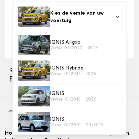
Kies de versie van uw
voertuig
2. Beschermingsniveau
IGNIS Allgrip
Versie 05/2020 - 2026
Kies de juiste beschermhoes voor uw behoeftes
IGNIS Hybride
Geschatte gratis levering naar 17-08-2026
Versie 01/2017 - 2026
Betaling in 3x gratis, vanaf €60 aankoop.
IGNIS
Versie 10/2016 - 2026
Kenmerken
IGNIS
Versie 01/2001 - 09/2016
Hoe autodekzeilen effectief installeren (binnen,