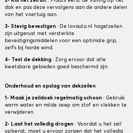
2- Rol het zeil uit
: Plaats eerst de vulling op het
dak en pas deze vervolgens aan de andere delen
van het voertuig aan.
3- Stevig bevestigen
: De lovauto.nl hagelzeilen
zijn uitgerust met versterkte
bevestigingsmiddelen voor een optimale grip,
zelfs bij harde wind.
4- Test de dekking
: Zorg ervoor dat alle
kwetsbare gebieden goed beschermd zijn.
Onderhoud en opslag van dekzeilen
1- Maak je zeildoek regelmatig schoon
: Gebruik
warm water en milde zeep om stof en vlekken te
verwijderen.
2- Laat het volledig drogen
: Voordat u het zeil
opbergt, moet u ervoor zorgen dat het volledig