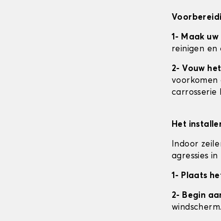
Voorbereidi
1- Maak uw
reinigen en
2- Vouw het
voorkomen da
carrosserie
Het install
Indoor zeil
agressies i
1- Plaats he
2- Begin a
windscherm