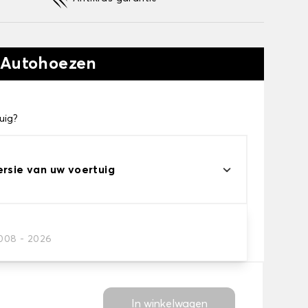
 Autohoezen
uig?
ersie van uw voertuig
eau
2008 - 2026
s voor uw behoeftes
In winkelwagen