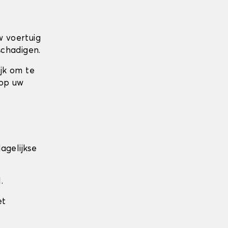
w voertuig
schadigen.
ijk om te
 op uw
agelijkse
.
et