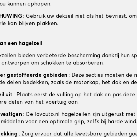
zou kunnen ophopen.
CHUWING
: Gebruik uw dekzeil niet als het bevriest, o
ie kan blijven plakken.
van een hagelzeil
zeilen bieden verbeterde bescherming dankzij hun sp
 is ontworpen om schokken te absorberen.
ceer gestoffeerde gebieden
: Deze secties moeten de 
de delen bedekken, zoals de motorkap, het dak en de
il uit
: Plaats eerst de vulling op het dak en pas deze
re delen van het voertuig aan.
evestigen
: De lovauto.nl hagelzeilen zijn uitgerust met
middelen voor een optimale grip, zelfs bij harde wind
dekking
: Zorg ervoor dat alle kwetsbare gebieden go