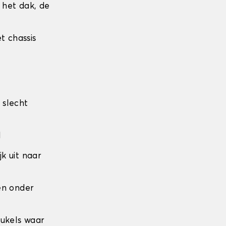
r het dak, de
t chassis
 slecht
l
jk uit naar
den onder
eukels waar