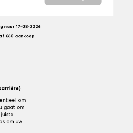
ng naar 17-08-2026
anaf €60 aankoop.
barrière)
sentieel om
nu gaat om
juiste
ips om uw