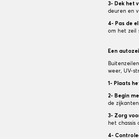
3- Dek het v
deuren en v
4- Pas de e
om het zeil 
Een autozei
Buitenzeile
weer, UV-str
1- Plaats he
2- Begin me
de zijkanten
3- Zorg vo
het chassis 
4- Control