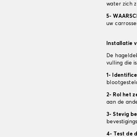
water zich 
5- WAARS
uw carrosser
Installatie 
De hageldek
vulling die
1- Identifi
blootgestel
2- Rol het ze
aan de ande
3- Stevig b
bevestigings
4- Test de 