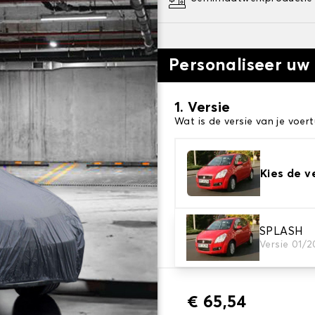
Personaliseer uw
1. Versie
Wat is de versie van je voert
Kies de v
2. Beschermingsniv
SPLASH
Versie 01/
Kies de juiste beschermhoe
€ 65,54