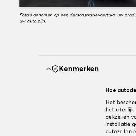
Foto's genomen op een demonstratievoertuig, uw produ
uw auto zijn.
Kenmerken
Hoe autodek
Het bescher
het uiterli
dekzeilen vo
installatie
autozeilen e