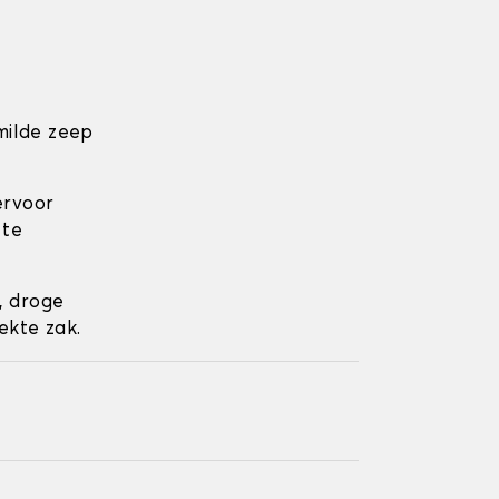
milde zeep
ervoor
 te
, droge
ekte zak.