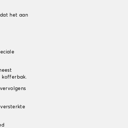
mdat het aan
eciale
meest
 kofferbak.
 vervolgens
 versterkte
.
ed