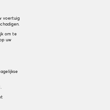
w voertuig
schadigen.
ijk om te
 op uw
agelijkse
.
et