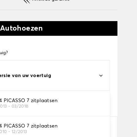
 Autohoezen
uig?
ersie van uw voertuig
eau
 PICASSO 7 zitplaatsen
2013 - 03/2018
s voor uw behoeftes
 PICASSO 7 zitplaatsen
010 - 12/2013
In winkelwagen