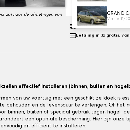
-35%
€ 120,99
GRAND C4
ct zal naar de afmetingen van
Versie 11/2
Geschatte gratis leveri
Betaling in 3x gratis, v
zeilen effectief installeren (binnen, buiten en hagel
men van uw voertuig met een geschikt zeildoek is es
jk te behouden en de levensduur te verlengen. Of het 
or binnen, buiten of speciaal gebruik tegen hagel, de 
 garandeert een optimale bescherming. Hier zijn onze t
envoudig en efficiënt te installeren.