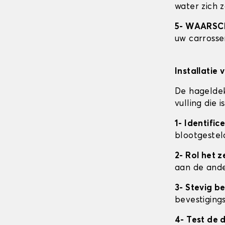
water zich 
5- WAARS
uw carrosser
Installatie 
De hageldek
vulling die
1- Identifi
blootgestel
2- Rol het ze
aan de ande
3- Stevig b
bevestigings
4- Test de 