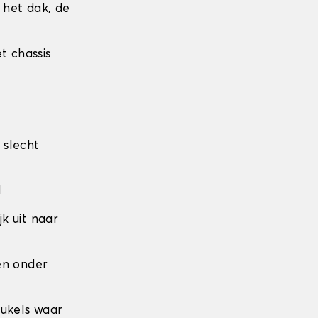
r het dak, de
t chassis
 slecht
l
jk uit naar
den onder
eukels waar