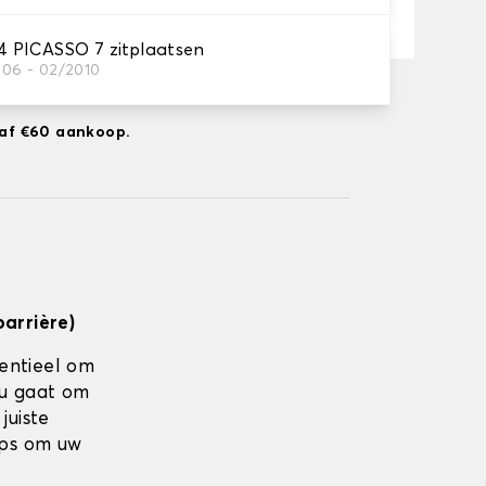
 PICASSO 7 zitplaatsen
006 - 02/2010
ng naar 17-08-2026
anaf €60 aankoop.
barrière)
sentieel om
nu gaat om
juiste
ips om uw