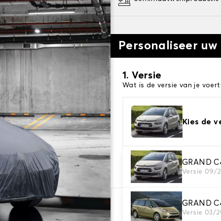
Personaliseer uw
1. Versie
Wat is de versie van je voert
Kies de v
2. Beschermingsniv
GRAND C4
Versie 09/
Kies de juiste beschermhoe
GRAND C4
€ 78,64
Versie 03/2