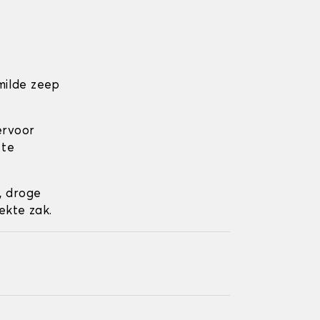
milde zeep
ervoor
 te
, droge
ekte zak.