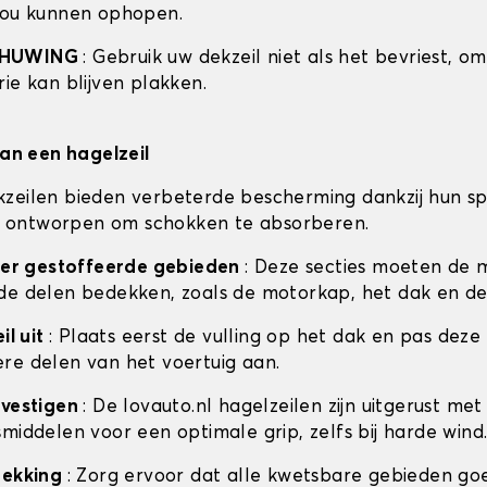
zou kunnen ophopen.
CHUWING
: Gebruik uw dekzeil niet als het bevriest, o
ie kan blijven plakken.
van een hagelzeil
zeilen bieden verbeterde bescherming dankzij hun sp
 is ontworpen om schokken te absorberen.
ceer gestoffeerde gebieden
: Deze secties moeten de 
de delen bedekken, zoals de motorkap, het dak en de
il uit
: Plaats eerst de vulling op het dak en pas deze
re delen van het voertuig aan.
evestigen
: De lovauto.nl hagelzeilen zijn uitgerust met
middelen voor een optimale grip, zelfs bij harde wind
dekking
: Zorg ervoor dat alle kwetsbare gebieden go