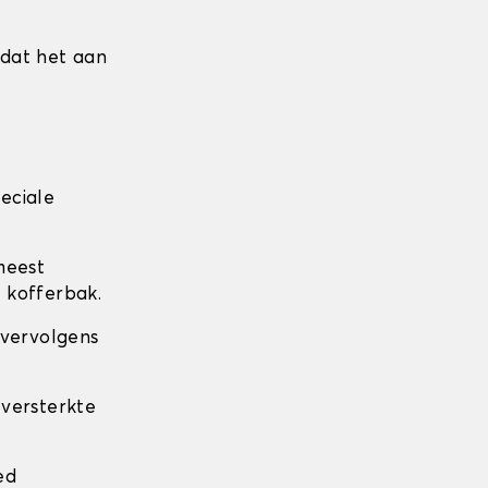
mdat het aan
eciale
meest
 kofferbak.
 vervolgens
 versterkte
.
ed