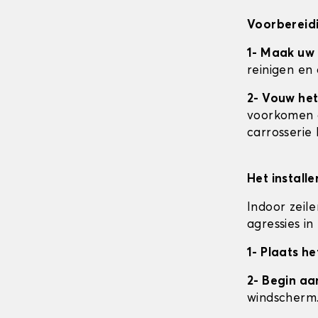
Voorbereidi
1- Maak uw
reinigen en
2- Vouw het
voorkomen da
carrosserie
Het install
Indoor zeil
agressies i
1- Plaats he
2- Begin a
windscherm