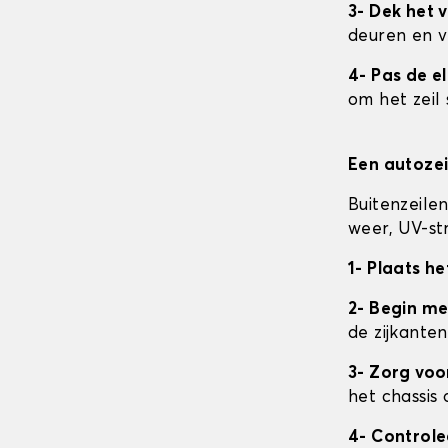
3- Dek het v
deuren en v
4- Pas de e
om het zeil 
Een autozei
Buitenzeile
weer, UV-str
1- Plaats he
2- Begin me
de zijkanten
3- Zorg vo
het chassis 
4- Control