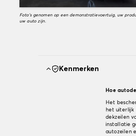
Foto's genomen op een demonstratievoertuig, uw produ
uw auto zijn.
Kenmerken
Hoe autodek
Het bescher
het uiterli
dekzeilen vo
installatie
autozeilen e