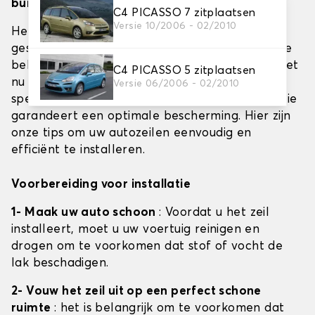
buiten en hagelbarrière)
C4 PICASSO 7 zitplaatsen
Versie 10/2006 - 02/2010
Het beschermen van uw voertuig met een
geschikt zeildoek is essentieel om het uiterlijk te
behouden en de levensduur te verlengen. Of het
C4 PICASSO 5 zitplaatsen
nu gaat om dekzeilen voor binnen, buiten of
Versie 06/2006 - 02/2010
speciaal gebruik tegen hagel, de juiste installatie
garandeert een optimale bescherming. Hier zijn
onze tips om uw autozeilen eenvoudig en
efficiënt te installeren.
Voorbereiding voor installatie
1- Maak uw auto schoon
: Voordat u het zeil
installeert, moet u uw voertuig reinigen en
drogen om te voorkomen dat stof of vocht de
lak beschadigen.
2- Vouw het zeil uit op een perfect schone
ruimte
: het is belangrijk om te voorkomen dat