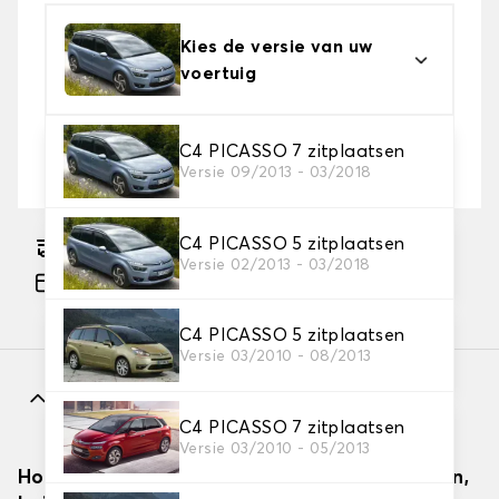
Kies de versie van uw
voertuig
2. Beschermingsniveau
C4 PICASSO 7 zitplaatsen
Versie 09/2013 - 03/2018
Kies de juiste beschermhoes voor uw behoeftes
C4 PICASSO 5 zitplaatsen
Geschatte gratis levering naar 14-08-2026
Versie 02/2013 - 03/2018
Betaling in 3x gratis, vanaf €60 aankoop.
C4 PICASSO 5 zitplaatsen
Versie 03/2010 - 08/2013
Kenmerken
C4 PICASSO 7 zitplaatsen
Versie 03/2010 - 05/2013
Hoe autodekzeilen effectief installeren (binnen,