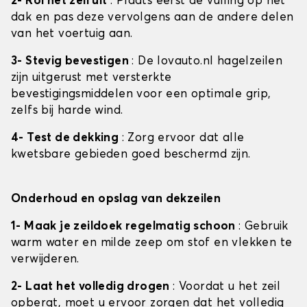
2- Rol het zeil uit
: Plaats eerst de vulling op het
dak en pas deze vervolgens aan de andere delen
van het voertuig aan.
3- Stevig bevestigen
: De lovauto.nl hagelzeilen
zijn uitgerust met versterkte
bevestigingsmiddelen voor een optimale grip,
zelfs bij harde wind.
4- Test de dekking
: Zorg ervoor dat alle
kwetsbare gebieden goed beschermd zijn.
Onderhoud en opslag van dekzeilen
1- Maak je zeildoek regelmatig schoon
: Gebruik
warm water en milde zeep om stof en vlekken te
verwijderen.
2- Laat het volledig drogen
: Voordat u het zeil
opbergt, moet u ervoor zorgen dat het volledig