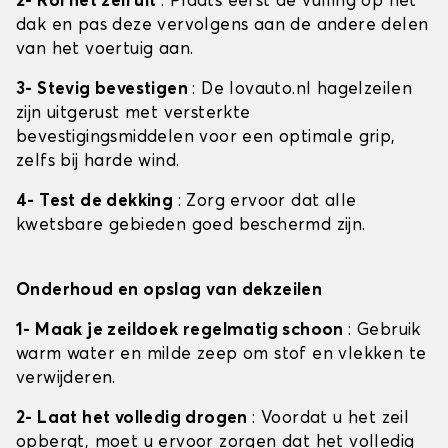
2- Rol het zeil uit
: Plaats eerst de vulling op het
dak en pas deze vervolgens aan de andere delen
van het voertuig aan.
3- Stevig bevestigen
: De lovauto.nl hagelzeilen
zijn uitgerust met versterkte
bevestigingsmiddelen voor een optimale grip,
zelfs bij harde wind.
4- Test de dekking
: Zorg ervoor dat alle
kwetsbare gebieden goed beschermd zijn.
Onderhoud en opslag van dekzeilen
1- Maak je zeildoek regelmatig schoon
: Gebruik
warm water en milde zeep om stof en vlekken te
verwijderen.
2- Laat het volledig drogen
: Voordat u het zeil
opbergt, moet u ervoor zorgen dat het volledig