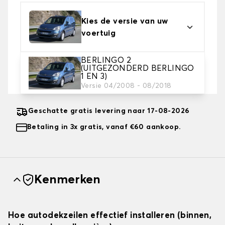
Kies de versie van uw
voertuig
BERLINGO 2
2. Beschermingsniveau
(UITGEZONDERD BERLINGO
1 EN 3)
Kies de juiste beschermhoes voor uw behoeftes
Versie 04/2008 - 08/2018
Geschatte gratis levering naar 17-08-2026
Betaling in 3x gratis, vanaf €60 aankoop.
Kenmerken
Hoe autodekzeilen effectief installeren (binnen,