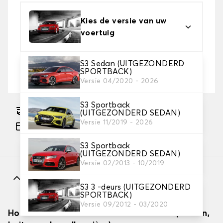
Kies de versie van uw
voertuig
S3 Sedan (UITGEZONDERD
2. Beschermingsniveau
SPORTBACK)
Kies de juiste beschermhoes voor uw behoeftes
Versie 04/2020 - 2026
S3 Sportback
Geschatte gratis levering naar 18-08-2026
(UITGEZONDERD SEDAN)
Versie 11/2019 - 2026
Betaling in 3x gratis, vanaf €60 aankoop.
S3 Sportback
(UITGEZONDERD SEDAN)
Versie 02/2013 - 10/2019
Kenmerken
S3 3 -deurs (UITGEZONDERD
SPORTBACK)
Versie 09/2012 - 03/2020
Hoe autodekzeilen effectief installeren (binnen,