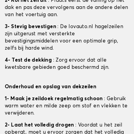
2- Rol het zeil uit
: Plaats eerst de vulling op het
dak en pas deze vervolgens aan de andere delen
van het voertuig aan.
3- Stevig bevestigen
: De lovauto.nl hagelzeilen
zijn uitgerust met versterkte
bevestigingsmiddelen voor een optimale grip,
zelfs bij harde wind.
4- Test de dekking
: Zorg ervoor dat alle
kwetsbare gebieden goed beschermd zijn.
Onderhoud en opslag van dekzeilen
1- Maak je zeildoek regelmatig schoon
: Gebruik
warm water en milde zeep om stof en vlekken te
verwijderen.
2- Laat het volledig drogen
: Voordat u het zeil
opbergt, moet u ervoor zorgen dat het volledig