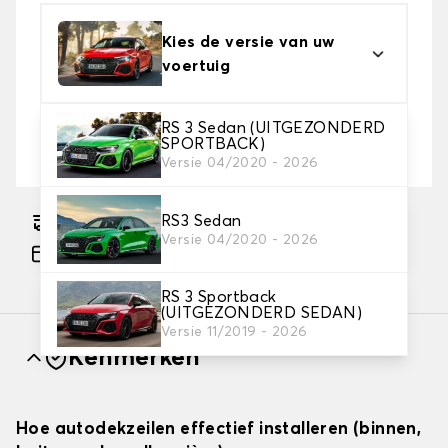
Kies de versie van uw
voertuig
RS 3 Sedan (UITGEZONDERD
2. Beschermingsniveau
SPORTBACK)
Kies de juiste beschermhoes voor uw behoeftes
Versie 04/2020 - 2026
RS3 Sedan
Geschatte gratis levering naar 14-08-2026
Versie 04/2020 - 2026
Betaling in 3x gratis, vanaf €60 aankoop.
RS 3 Sportback
(UITGEZONDERD SEDAN)
Versie 11/2019 - 2026
Kenmerken
Hoe autodekzeilen effectief installeren (binnen,