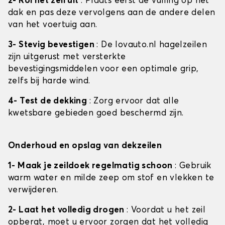
2- Rol het zeil uit
: Plaats eerst de vulling op het
dak en pas deze vervolgens aan de andere delen
van het voertuig aan.
3- Stevig bevestigen
: De lovauto.nl hagelzeilen
zijn uitgerust met versterkte
bevestigingsmiddelen voor een optimale grip,
zelfs bij harde wind.
4- Test de dekking
: Zorg ervoor dat alle
kwetsbare gebieden goed beschermd zijn.
Onderhoud en opslag van dekzeilen
1- Maak je zeildoek regelmatig schoon
: Gebruik
warm water en milde zeep om stof en vlekken te
verwijderen.
2- Laat het volledig drogen
: Voordat u het zeil
opbergt, moet u ervoor zorgen dat het volledig