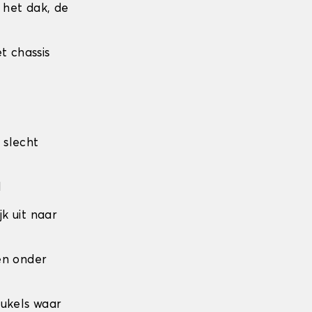
r het dak, de
t chassis
 slecht
l
jk uit naar
den onder
eukels waar