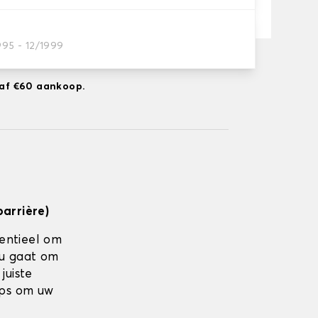
995 - 12/1999
ng naar 14-08-2026
anaf €60 aankoop.
barrière)
sentieel om
nu gaat om
juiste
ips om uw