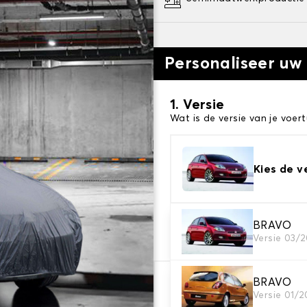
Personaliseer uw
1. Versie
Wat is de versie van je voert
Kies de v
2. Beschermingsniv
BRAVO
Versie 03/
Kies de juiste beschermhoe
BRAVO
€ 65,54
Versie 01/