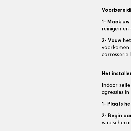
Voorbereidi
1- Maak uw
reinigen en
2- Vouw het
voorkomen da
carrosserie
Het install
Indoor zeil
agressies i
1- Plaats he
2- Begin a
windscherm