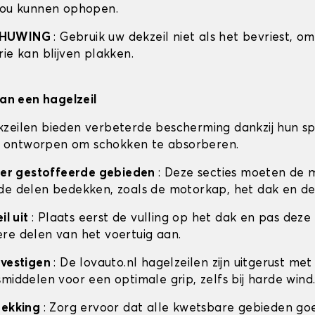
zou kunnen ophopen.
CHUWING
: Gebruik uw dekzeil niet als het bevriest, o
ie kan blijven plakken.
van een hagelzeil
zeilen bieden verbeterde bescherming dankzij hun sp
 is ontworpen om schokken te absorberen.
ceer gestoffeerde gebieden
: Deze secties moeten de 
de delen bedekken, zoals de motorkap, het dak en de
il uit
: Plaats eerst de vulling op het dak en pas deze
re delen van het voertuig aan.
evestigen
: De lovauto.nl hagelzeilen zijn uitgerust met
middelen voor een optimale grip, zelfs bij harde wind
dekking
: Zorg ervoor dat alle kwetsbare gebieden go