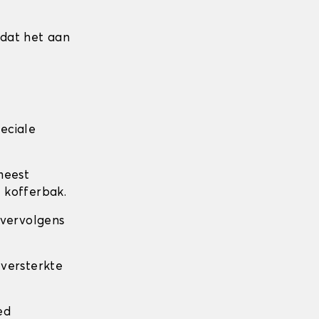
mdat het aan
eciale
meest
 kofferbak.
 vervolgens
 versterkte
.
ed