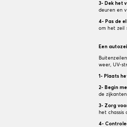
3- Dek het v
deuren en v
4- Pas de e
om het zeil 
Een autozei
Buitenzeile
weer, UV-str
1- Plaats he
2- Begin me
de zijkanten
3- Zorg vo
het chassis 
4- Control