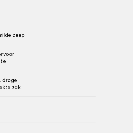
milde zeep
ervoor
 te
, droge
ekte zak.