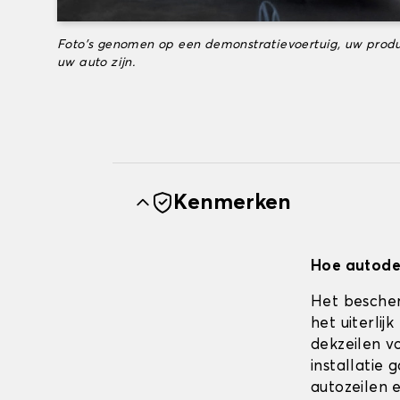
Foto's genomen op een demonstratievoertuig, uw produ
uw auto zijn.
Kenmerken
Hoe autodek
Het bescher
het uiterli
dekzeilen vo
installatie
autozeilen e