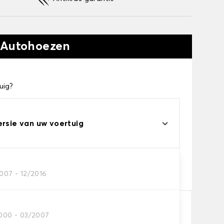
 Autohoezen
uig?
ersie van uw voertuig
eau
2007 - 12/2016
s voor uw behoeftes
2000 - 03/2007
In winkelwagen