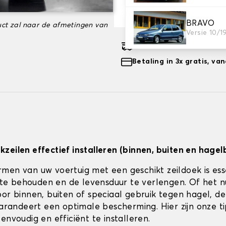
-35%
€ 100,83
BRAVO
ct zal naar de afmetingen van
Versie 10/1
Geschatte gratis leveri
Betaling in 3x gratis, v
zeilen effectief installeren (binnen, buiten en hagel
men van uw voertuig met een geschikt zeildoek is es
jk te behouden en de levensduur te verlengen. Of het 
or binnen, buiten of speciaal gebruik tegen hagel, de 
 garandeert een optimale bescherming. Hier zijn onze t
envoudig en efficiënt te installeren.