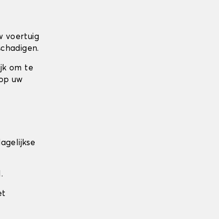
w voertuig
schadigen.
ijk om te
 op uw
agelijkse
.
et