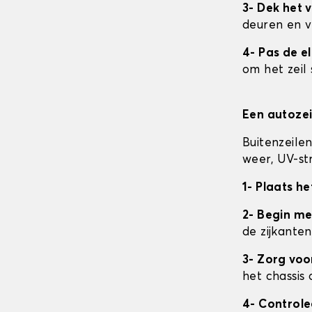
3- Dek het v
deuren en v
4- Pas de e
om het zeil 
Een autozei
Buitenzeile
weer, UV-str
1- Plaats he
2- Begin me
de zijkanten
3- Zorg vo
het chassis 
4- Control