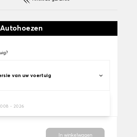
 Autohoezen
uig?
ersie van uw voertuig
eau
2008 - 2026
s voor uw behoeftes
In winkelwagen