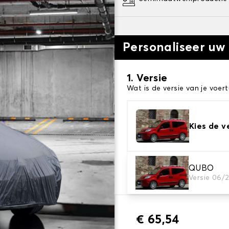
Personaliseer uw
1. Versie
Wat is de versie van je voert
Kies de v
2. Beschermingsniv
QUBO
Versie 06/
Kies de juiste beschermhoe
€ 65,54