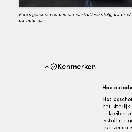
Foto's genomen op een demonstratievoertuig, uw produ
uw auto zijn.
Kenmerken
Hoe autodek
Het bescher
het uiterli
dekzeilen vo
installatie
autozeilen e