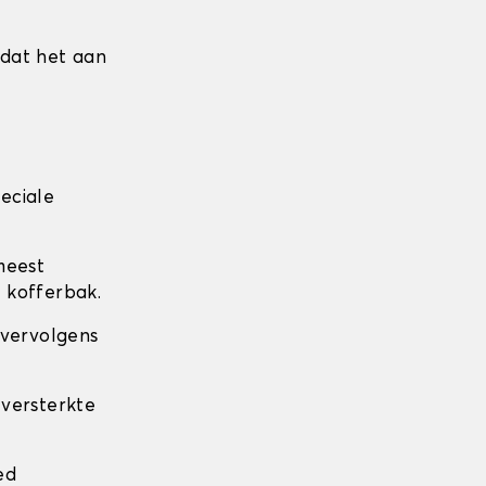
mdat het aan
eciale
meest
 kofferbak.
 vervolgens
 versterkte
.
ed