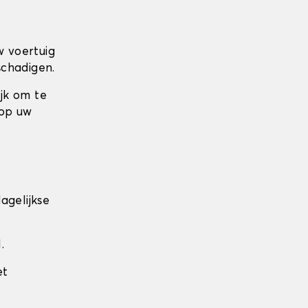
w voertuig
schadigen.
ijk om te
 op uw
agelijkse
.
et