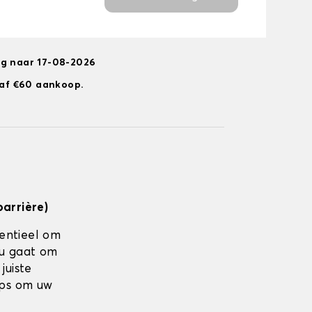
ng naar 17-08-2026
anaf €60 aankoop.
barrière)
sentieel om
nu gaat om
juiste
ips om uw