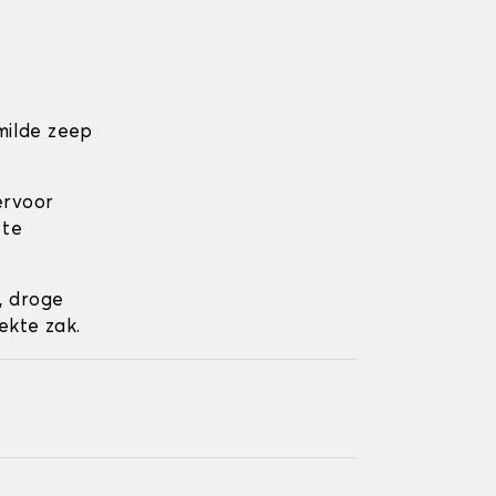
milde zeep
ervoor
 te
, droge
ekte zak.