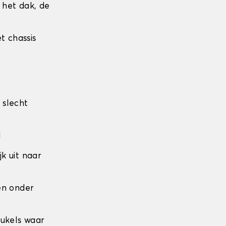
r het dak, de
t chassis
 slecht
l
jk uit naar
den onder
eukels waar