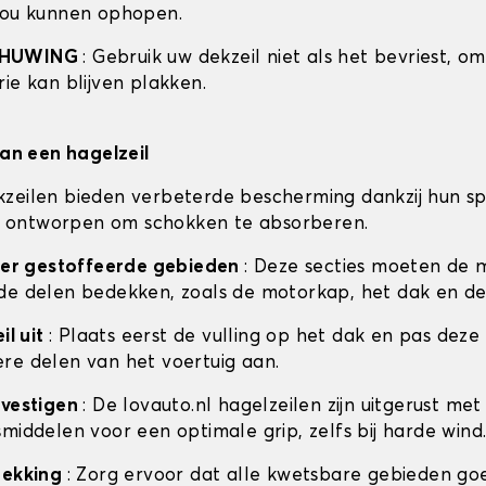
zou kunnen ophopen.
CHUWING
: Gebruik uw dekzeil niet als het bevriest, o
ie kan blijven plakken.
van een hagelzeil
zeilen bieden verbeterde bescherming dankzij hun sp
 is ontworpen om schokken te absorberen.
ceer gestoffeerde gebieden
: Deze secties moeten de 
de delen bedekken, zoals de motorkap, het dak en de
il uit
: Plaats eerst de vulling op het dak en pas deze
re delen van het voertuig aan.
evestigen
: De lovauto.nl hagelzeilen zijn uitgerust met
middelen voor een optimale grip, zelfs bij harde wind
dekking
: Zorg ervoor dat alle kwetsbare gebieden go