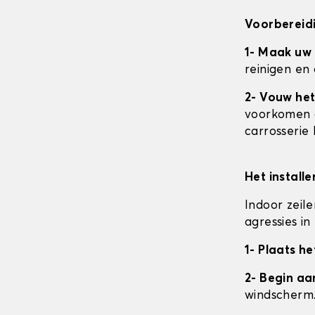
Voorbereidi
1- Maak uw
reinigen en
2- Vouw het
voorkomen da
carrosserie
Het install
Indoor zeil
agressies i
1- Plaats he
2- Begin a
windscherm