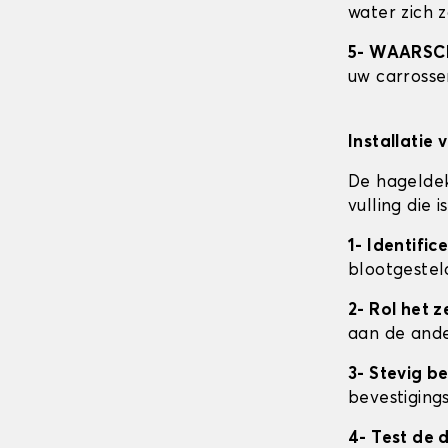
water zich 
5- WAARS
uw carrosser
Installatie 
De hageldek
vulling die
1- Identifi
blootgestel
2- Rol het ze
aan de ande
3- Stevig b
bevestigings
4- Test de 