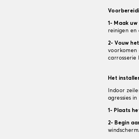
Voorbereidi
1- Maak uw
reinigen en
2- Vouw het
voorkomen da
carrosserie
Het install
Indoor zeil
agressies i
1- Plaats he
2- Begin a
windscherm