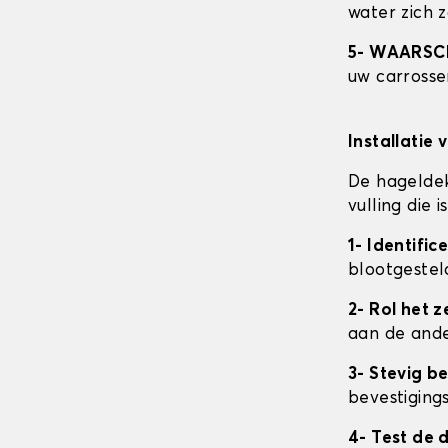
water zich 
5- WAARS
uw carrosser
Installatie 
De hageldek
vulling die
1- Identifi
blootgestel
2- Rol het ze
aan de ande
3- Stevig b
bevestigings
4- Test de 