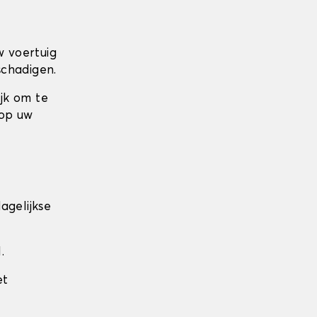
w voertuig
schadigen.
ijk om te
 op uw
agelijkse
.
et