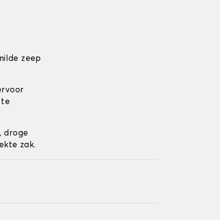
milde zeep
ervoor
 te
, droge
ekte zak.