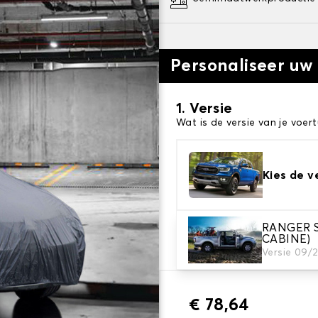
Personaliseer uw
1. Versie
Wat is de versie van je voert
Kies de v
RANGER S
2. Beschermingsniv
CABINE)
Kies de juiste beschermhoe
Versie 09/
€ 78,64