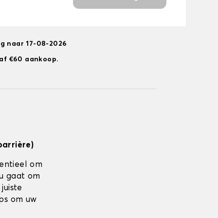
ng naar 17-08-2026
anaf €60 aankoop.
barrière)
sentieel om
nu gaat om
juiste
ips om uw