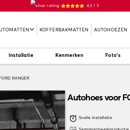
4,3 / 5
UTOMATTEN
KOFFERBAKMATTEN
AUTOHOEZEN
Installatie
Kenmerken
Foto's
 FORD RANGER
Autohoes voor 
Snelle installatie
Semimaatwerkproductie