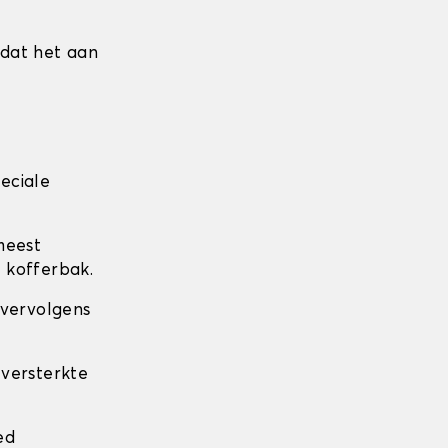
mdat het aan
eciale
meest
 kofferbak.
 vervolgens
 versterkte
.
ed