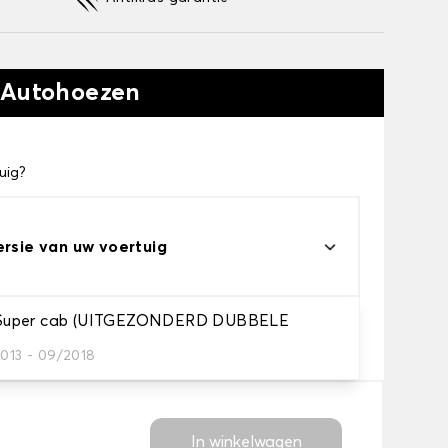
 Autohoezen
uig?
ersie van uw voertuig
uper cab (UITGEZONDERD DUBBELE
eau
s voor uw behoeftes
2013 - 09/2018
In winkelwagen