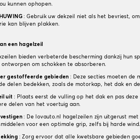
zou kunnen ophopen.
CHUWING
: Gebruik uw dekzeil niet als het bevriest, o
ie kan blijven plakken.
van een hagelzeil
zeilen bieden verbeterde bescherming dankzij hun sp
 is ontworpen om schokken te absorberen.
ceer gestoffeerde gebieden
: Deze secties moeten de 
de delen bedekken, zoals de motorkap, het dak en de
il uit
: Plaats eerst de vulling op het dak en pas deze
re delen van het voertuig aan.
evestigen
: De lovauto.nl hagelzeilen zijn uitgerust met
middelen voor een optimale grip, zelfs bij harde wind
dekking
: Zorg ervoor dat alle kwetsbare gebieden go