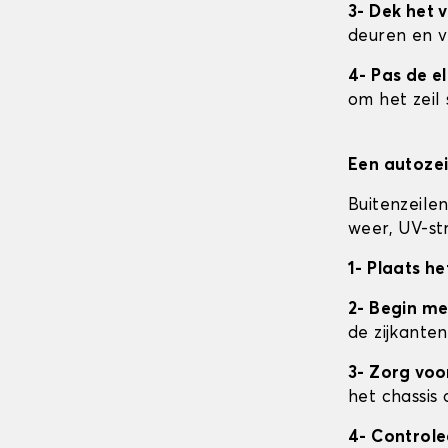
3- Dek het v
deuren en v
4- Pas de e
om het zeil 
Een autozei
Buitenzeile
weer, UV-str
1- Plaats he
2- Begin me
de zijkanten
3- Zorg vo
het chassis 
4- Control