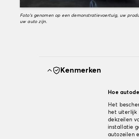
Foto's genomen op een demonstratievoertuig, uw produ
uw auto zijn.
Kenmerken
Hoe autodek
Het bescher
het uiterli
dekzeilen vo
installatie
autozeilen e