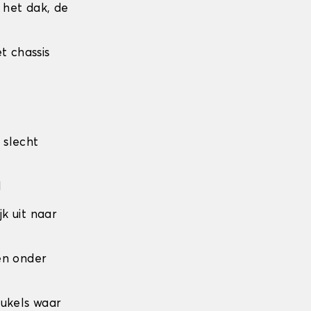
r het dak, de
t chassis
 slecht
l
jk uit naar
den onder
eukels waar