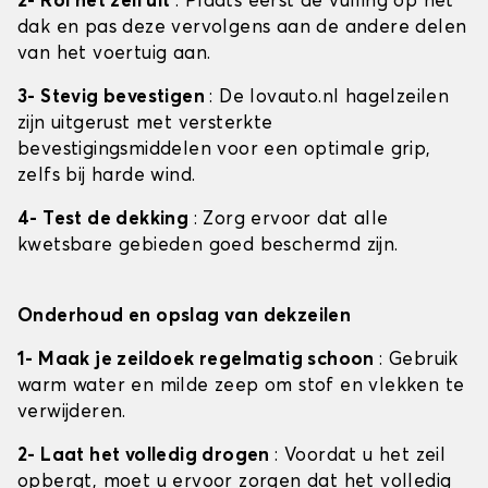
2- Rol het zeil uit
: Plaats eerst de vulling op het
dak en pas deze vervolgens aan de andere delen
van het voertuig aan.
3- Stevig bevestigen
: De lovauto.nl hagelzeilen
zijn uitgerust met versterkte
bevestigingsmiddelen voor een optimale grip,
zelfs bij harde wind.
4- Test de dekking
: Zorg ervoor dat alle
kwetsbare gebieden goed beschermd zijn.
Onderhoud en opslag van dekzeilen
1- Maak je zeildoek regelmatig schoon
: Gebruik
warm water en milde zeep om stof en vlekken te
verwijderen.
2- Laat het volledig drogen
: Voordat u het zeil
opbergt, moet u ervoor zorgen dat het volledig