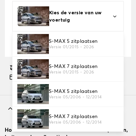
Kies de versie van uw
voertuig
2. Beschermingsniveau
S-MAX 5 zitplaatsen
Versie 01/2015 - 2026
Kies de juiste beschermhoes voor uw behoeftes
S-MAX 7 zitplaatsen
Geschatte gratis levering naar 17-08-2026
Versie 01/2015 - 2026
Betaling in 3x gratis, vanaf €60 aankoop.
S-MAX 5 zitplaatsen
Versie 05/2006 - 12/2014
Kenmerken
S-MAX 7 zitplaatsen
Versie 05/2006 - 12/2014
Hoe autodekzeilen effectief installeren (binnen,